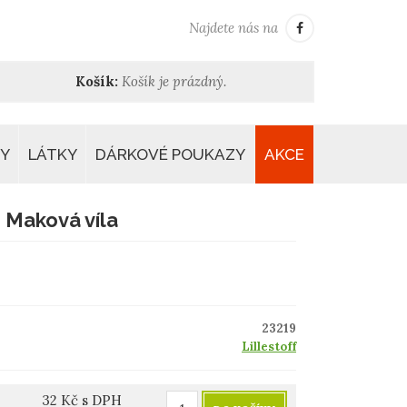
Najdete nás na
Košík:
Košík je prázdný.
Y
LÁTKY
DÁRKOVÉ POUKAZY
AKCE
- Maková víla
23219
Lillestoff
32
Kč
s DPH