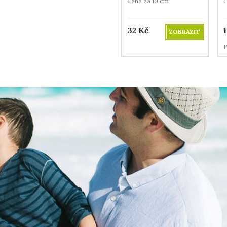
Cena za 10 cm
C
32
Kč
ZOBRAZIT
P