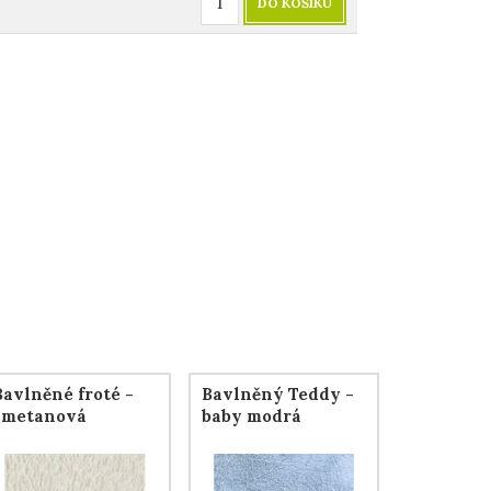
DO KOŠÍKU
Bavlněné froté -
Bavlněný Teddy -
smetanová
baby modrá