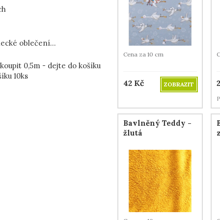
ch
necké oblečení...
Cena za 10 cm
C
 koupit 0,5m - dejte do košíku
šíku 10ks
42
Kč
ZOBRAZIT
P
Bavlněný Teddy -
žlutá