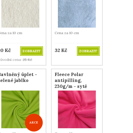
ena za 10 cm
Cena za 10 cm
20
Kč
32
Kč
ZOBRAZIT
ZOBRAZIT
ůvodní cena:
25
Kč
Bavlněný úplet -
Fleece Polar
zelené jablko
antipilling,
230g/m - sytě
růžový
AKCE