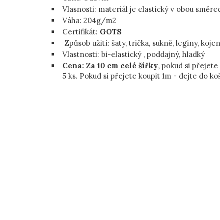
Vlasnosti: materiál je elastický v obou směre
Váha:
204g/m2
Certifikát:
GOTS
Způsob užití: šaty, trička, sukně, legíny, koje
Vlastnosti:
bi-elastický , poddajný, hladký
Cena: Za 10 cm celé šířky
, pokud si přejete
5 ks. Pokud si přejete koupit 1m - dejte do ko