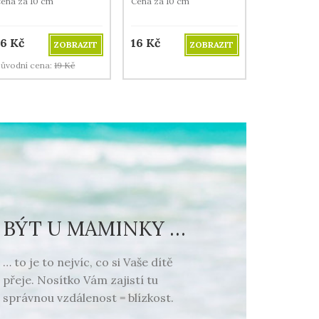
ena za 10 cm
Cena za 10 cm
16
Kč
16
Kč
ZOBRAZIT
ZOBRAZIT
ůvodní cena:
19
Kč
BÝT U MAMINKY …
… to je to nejvíc, co si Vaše dítě
přeje. Nosítko Vám zajistí tu
správnou vzdálenost = blízkost.