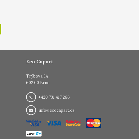
Eco Capart
Trýbova 8A
602 00 Brno
+420 731 417 266
info@ecocapart.cz