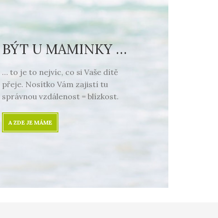
BÝT U MAMINKY …
… to je to nejvíc, co si Vaše dítě
přeje. Nosítko Vám zajistí tu
správnou vzdálenost = blízkost.
A ZDE JE MÁME