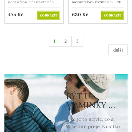
oceli a šína je nastavitelná v
nastavitelný v rozmezí 18 - 20
rozmezí 18 - 20 mm.
mm. Výška 10 mm.
475
Kč
630
Kč
ZOBRAZIT
ZOBRAZIT
1
2
3
další
BÝT U
MAMINKY …
… to je to nejvíc, co si
Vaše dítě přeje. Nosítko