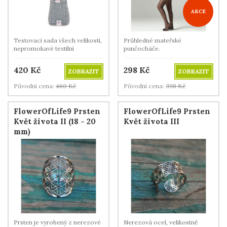
AKCE
Testovací sada všech velikostí,
Průhledné mateřské
nepromokavé textilní
punčocháče.
menstruační vložky z BIO
bavlny.
420
Kč
298
Kč
ZOBRAZIT
ZOBRAZIT
Původní cena:
460
Kč
Původní cena:
398
Kč
FlowerOfLife9 Prsten
FlowerOfLife9 Prsten
Květ života II (18 - 20
Květ života III
mm)
Prsten je vyrobený z nerezové
Nerezová ocel, velikostně