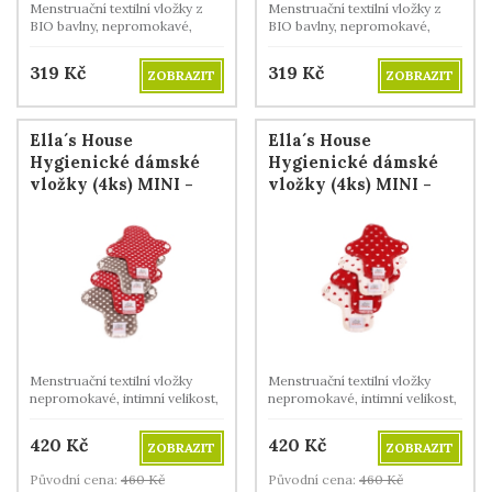
Menstruační textilní vložky z
Menstruační textilní vložky z
BIO bavlny, nepromokavé,
BIO bavlny, nepromokavé,
denní velikost.
denní velikost.
319
Kč
319
Kč
ZOBRAZIT
ZOBRAZIT
Ella´s House
Ella´s House
Hygienické dámské
Hygienické dámské
vložky (4ks) MINI -
vložky (4ks) MINI -
Dots
Hearts
Menstruační textilní vložky
Menstruační textilní vložky
nepromokavé, intimní velikost,
nepromokavé, intimní velikost,
z BIO bavlny.
z BIO bavlny.
420
Kč
420
Kč
ZOBRAZIT
ZOBRAZIT
Původní cena:
460
Kč
Původní cena:
460
Kč