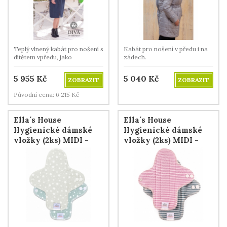
Teplý vlnený kabát pro nošení s
Kabát pro nošení v předu i na
dítětem vpředu, jako
zádech.
těhotenský i jako běžný kabát.
5 955
Kč
5 040
Kč
ZOBRAZIT
ZOBRAZIT
Původní cena:
6 215
Kč
Ella´s House
Ella´s House
Hygienické dámské
Hygienické dámské
vložky (2ks) MIDI -
vložky (2ks) MIDI -
Pastel Stars
Stripes