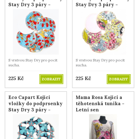
Stay Dry 3 páry -
Stay Dry 3 páry -
Maková víla
Pohádka
S vrstvou Stay Dry pro pocit
S vrstvou Stay Dry pro pocit
sucha.
sucha.
225
Kč
225
Kč
ZOBRAZIT
ZOBRAZIT
Eco Capart Kojící
Mama Rosa Kojící a
vložky do podprsenky
těhotenská tunika -
Stay Dry 3 páry -
Letní sen
Tučňáci