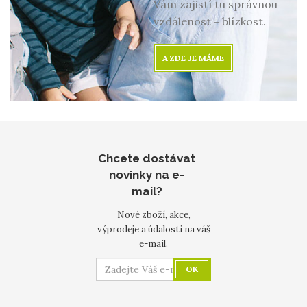
Vám zajistí tu správnou
vzdálenost = blízkost.
A ZDE JE MÁME
Chcete dostávat
novinky na e-
mail?
Nové zboží, akce,
výprodeje a údalosti na váš
e-mail.
OK