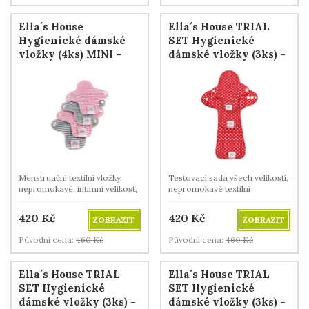
Ella´s House
Ella´s House TRIAL
Hygienické dámské
SET Hygienické
vložky (4ks) MINI -
dámské vložky (3ks) -
Stripes
Dots Red
Menstruační textilní vložky
Testovací sada všech velikostí,
nepromokavé, intimní velikost,
nepromokavé textilní
z BIO bavlny.
menstruační vložky z BIO
bavlny.
420
Kč
420
Kč
ZOBRAZIT
ZOBRAZIT
Původní cena:
460
Kč
Původní cena:
460
Kč
Ella´s House TRIAL
Ella´s House TRIAL
SET Hygienické
SET Hygienické
dámské vložky (3ks) -
dámské vložky (3ks) -