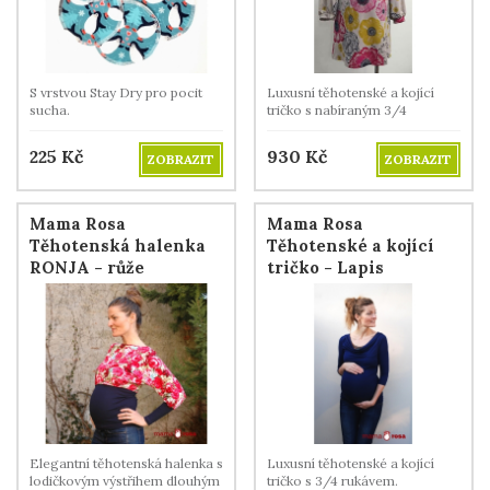
S vrstvou Stay Dry pro pocit
Luxusní těhotenské a kojící
sucha.
tričko s nabíraným 3/4
rukávem.
225
Kč
930
Kč
ZOBRAZIT
ZOBRAZIT
Mama Rosa
Mama Rosa
Těhotenská halenka
Těhotenské a kojící
RONJA - růže
tričko - Lapis
Elegantní těhotenská halenka s
Luxusní těhotenské a kojící
lodičkovým výstřihem dlouhým
tričko s 3/4 rukávem.