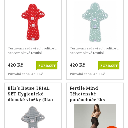
Hearts Red
Stars Cloud Blue
Testovací sada všech velikostí,
Testovací sada všech velikostí,
nepromokavé textilní
nepromokavé textilní
menstruační vložky z BIO
menstruační vložky z BIO
bavlny.
bavlny.
420
Kč
420
Kč
ZOBRAZIT
ZOBRAZIT
Původní cena:
460
Kč
Původní cena:
460
Kč
Ella´s House TRIAL
Fertile Mind
SET Hygienické
Těhotenské
dámské vložky (3ks) -
punčocháče 2ks -
Stripes Blue
průhledné černé