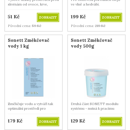
skvrnám od ovoce, krve,
ve vlně a hedvábí.
inkoustu, propisky, trávy, tuku
atd. Vhodné pro všechny bílé a
51
Kč
199
Kč
ZOBRAZIT
ZOBRAZIT
stálobarevné textilie z
přírodních vláken a směsných
Původní cena:
59
Kč
Původní cena:
219
Kč
tkanin.
Sonett Změkčovač
Sonett Změkčovač
vody 1 kg
vody 500g
Změkčuje vodu a vytváří tak
Druhá část SONETT modulu
optimální prostředí pro
systému - nutná k pracímu
působení mýdla.
prostředku!
179
Kč
129
Kč
ZOBRAZIT
ZOBRAZIT