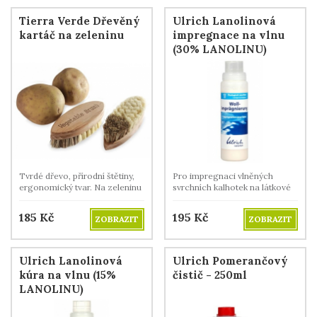
Tierra Verde Dřevěný
Ulrich Lanolinová
kartáč na zeleninu
impregnace na vlnu
(30% LANOLINU)
Tvrdé dřevo, přírodní štětiny,
Pro impregnaci vlněných
ergonomický tvar. Na zeleninu
svrchních kalhotek na látkové
i ovoce.
pleny.
185
Kč
195
Kč
ZOBRAZIT
ZOBRAZIT
Ulrich Lanolinová
Ulrich Pomerančový
kúra na vlnu (15%
čistič - 250ml
LANOLINU)