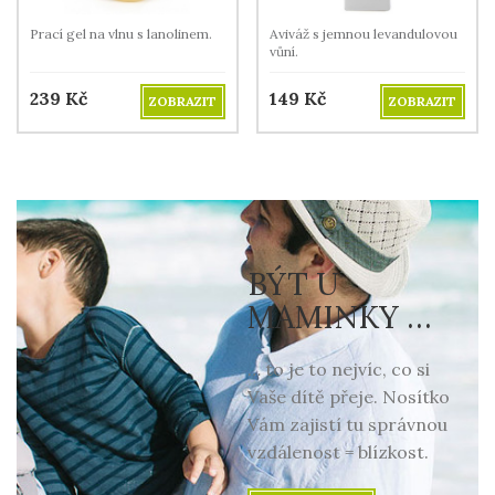
Prací gel na vlnu s lanolinem.
Aviváž s jemnou levandulovou
vůní.
239
Kč
149
Kč
ZOBRAZIT
ZOBRAZIT
BÝT U
MAMINKY …
… to je to nejvíc, co si
Vaše dítě přeje. Nosítko
Vám zajistí tu správnou
vzdálenost = blízkost.