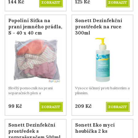
144
Kč
125
Kč
ZOBRAZIT
ZOBRAZIT
Popolini Síťka na
Sonett Dezinfekční
praní jemného prádla,
prostředek na ruce
S - 40 x 40 cm
300ml
Skvělý pomocník na praní
Vysoce účinný proti bakteriím a
separačních plen a
plísním.
choulostivého prádla.
99
Kč
209
Kč
ZOBRAZIT
ZOBRAZIT
Sonett Dezinfekční
Sonett Eko mycí
prostředek s
houbička 2 ks
rozprašovačem 500ml