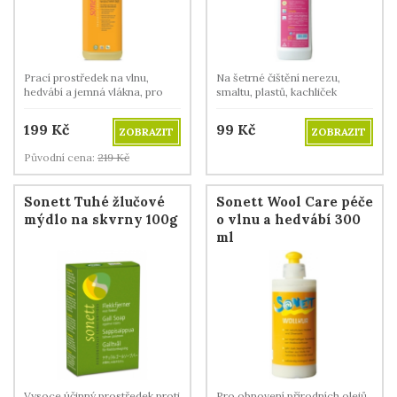
Prací prostředek na vlnu,
Na šetrné čištění nerezu,
hedvábí a jemná vlákna, pro
smaltu, plastů, kachliček
ruční praní i praní v pračce.
atd.500 ml
199
Kč
99
Kč
ZOBRAZIT
ZOBRAZIT
Původní cena:
219
Kč
Sonett Tuhé žlučové
Sonett Wool Care péče
mýdlo na skvrny 100g
o vlnu a hedvábí 300
ml
Vysoce účinný prostředek proti
Pro obnovení přírodních olejů