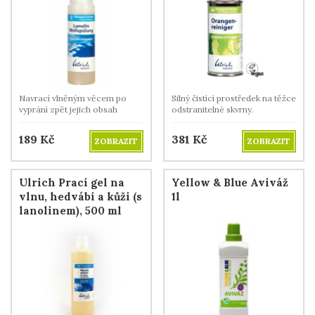
Navrací vlněným věcem po
Silný čistící prostředek na těžce
vyprání zpět jejich obsah
odstranitelné skvrny.
lanolinu.
189
Kč
381
Kč
ZOBRAZIT
ZOBRAZIT
Ulrich Prací gel na
Yellow & Blue Aviváž
vlnu, hedvábí a kůži (s
1l
lanolinem), 500 ml