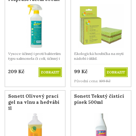
Vysoce účinný i proti bakteriím
Ekologická houbička na mytí
typu salmonela či coli, účinný i
nádobí i úklid.
plísním a při tom šetrný a
jemný k pokožce.
209
Kč
99
Kč
ZOBRAZIT
ZOBRAZIT
Původní cena:
109
Kč
Sonett Olivový prací
Sonett Tekutý čistící
gel na vlnu a hedvábí
písek 500ml
1l