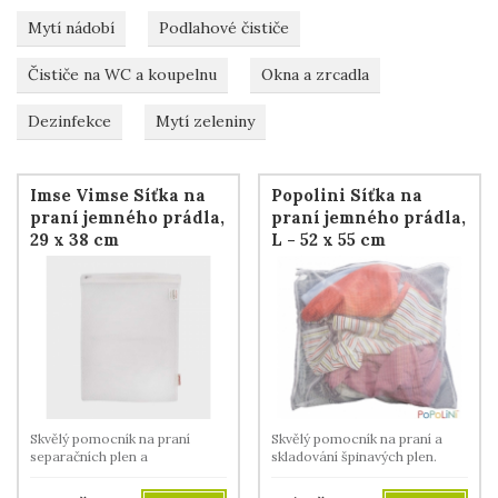
Mytí nádobí
Podlahové čističe
Čističe na WC a koupelnu
Okna a zrcadla
Dezinfekce
Mytí zeleniny
Imse Vimse Síťka na
Popolini Síťka na
praní jemného prádla,
praní jemného prádla,
29 x 38 cm
L - 52 x 55 cm
Skvělý pomocník na praní
Skvělý pomocník na praní a
separačních plen a
skladování špinavých plen.
choulostivého prádla.