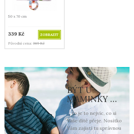
50 x 70 cm
339
Kč
ZOBRAZIT
Původní cena:
369
Kč
BÝT U
MAMINKY …
… to je to nejvíc, co si
Vaše dítě přeje. Nosítko
Vám zajistí tu správnou