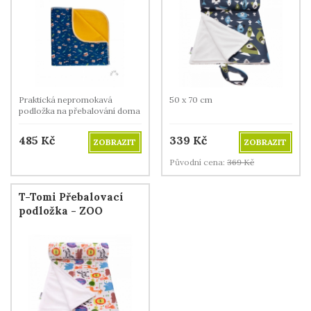
Praktická nepromokavá
50 x 70 cm
podložka na přebalování doma
i na cestách.
485
Kč
339
Kč
ZOBRAZIT
ZOBRAZIT
Původní cena:
369
Kč
T-Tomi Přebalovací
podložka - ZOO