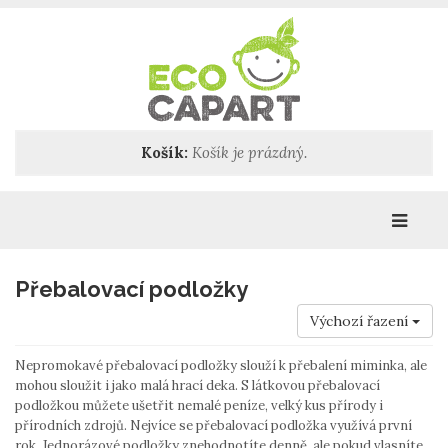
Košík:
Košík je prázdný.
Katego
Přebalovací podložky
Výchozí řazení
Nepromokavé přebalovací podložky slouží k přebalení miminka, ale
mohou sloužit i jako malá hrací deka. S látkovou přebalovací
podložkou můžete ušetřit nemalé peníze, velký kus přírody i
přírodních zdrojů. Nejvíce se přebalovací podložka využívá první
rok. Jednorázové podložky znehodnotíte denně, ale pokud vlasníte