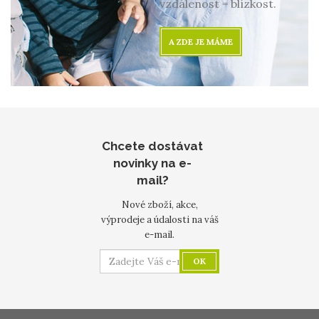
vzdálenost = blízkost.
A ZDE JE MÁME
Chcete dostávat
novinky na e-
mail?
Nové zboží, akce,
výprodeje a údalosti na váš
e-mail.
OK