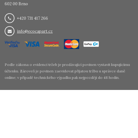
602 00 Brno
+420 731 417 266
info@ecocapart.cz
Podle zákona o evidenci tržeb je prodávající povinen vystavit kupujícímu
účtenku. Zároveň je povinen zaevidovat přijatou tržbu u správce daně
online; v případě technického výpadku pak nejpozději do 48 hodin.