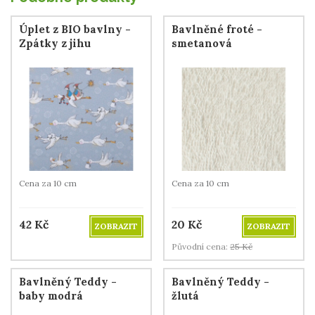
Úplet z BIO bavlny -
Bavlněné froté -
Zpátky z jihu
smetanová
Cena za 10 cm
Cena za 10 cm
42
Kč
20
Kč
ZOBRAZIT
ZOBRAZIT
Původní cena:
25
Kč
Bavlněný Teddy -
Bavlněný Teddy -
baby modrá
žlutá