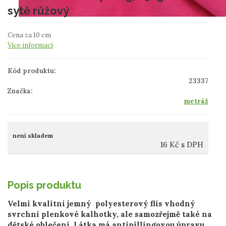
sytě růžový
Cena za 10 cm
Více informací
Kód produktu:
23337
Značka:
metráž
není skladem
16
Kč
s DPH
Popis produktu
Velmi kvalitní jemný polyesterový flís vhodný
svrchní
plenkové kalhotky, ale samozřejmě také na
dětské oblečení. Látka má antipillingovou úpravu