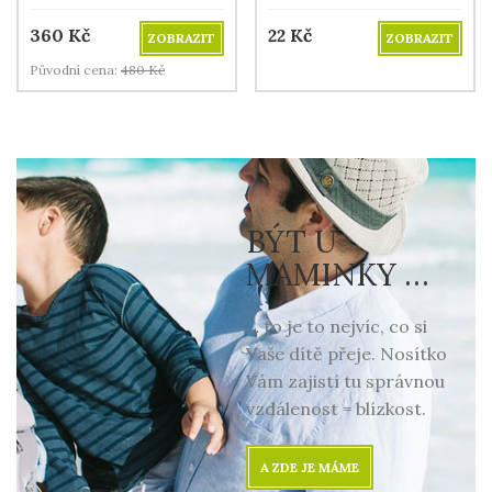
360
Kč
22
Kč
ZOBRAZIT
ZOBRAZIT
Původní cena:
480
Kč
BÝT U
MAMINKY …
… to je to nejvíc, co si
Vaše dítě přeje. Nosítko
Vám zajistí tu správnou
vzdálenost = blízkost.
A ZDE JE MÁME