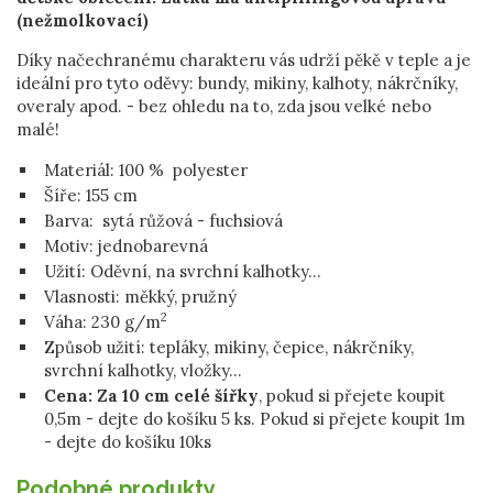
(nežmolkovací)
Díky načechranému charakteru vás udrží pěkě v teple a je
ideální pro tyto oděvy: bundy, mikiny, kalhoty, nákrčníky,
overaly apod. - bez ohledu na to, zda jsou velké nebo
malé!
Materiál:
100 % p
olyester
Šíře: 155 cm
Barva: sytá růžová - fuchsiová
Motiv: jednobarevná
Užití:
Oděvní, na svrchní kalhotky...
Vlasnosti: měkký, pružný
2
Váha:
230 g/m
Způsob užití: tepláky, mikiny, čepice, nákrčníky,
svrchní kalhotky, vložky...
Cena: Za 10 cm celé šířky
, pokud si přejete koupit
0,5m - dejte do košíku 5 ks. Pokud si přejete koupit 1m
- dejte do košíku 10ks
Podobné produkty