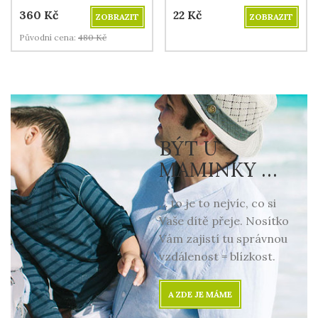
360
Kč
22
Kč
ZOBRAZIT
ZOBRAZIT
Původní cena:
480
Kč
BÝT U
MAMINKY …
… to je to nejvíc, co si
Vaše dítě přeje. Nosítko
Vám zajistí tu správnou
vzdálenost = blízkost.
A ZDE JE MÁME