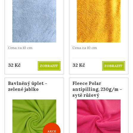
Cena za 10 cm
Cena za 10 cm
32
Kč
32
Kč
ZOBRAZIT
ZOBRAZIT
Bavlněný úplet -
Fleece Polar
zelené jablko
antipilling, 230g/m -
sytě růžový
AKCE