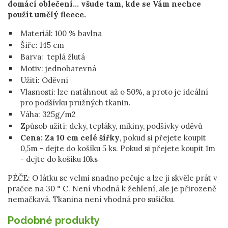
domácí oblečení... všude tam, kde se Vám nechce
použít umělý fleece.
Materiál:
100 % bavlna
Šíře: 145 cm
Barva: teplá žlutá
Motiv: jednobarevná
Užití:
Oděvní
Vlasnosti: lze natáhnout až o 50%, a proto je ideální
pro podšívku pružných tkanin.
Váha:
325g/m2
Způsob užití: deky, tepláky, mikiny, podšívky oděvů
Cena: Za 10 cm celé šířky
, pokud si přejete koupit
0,5m - dejte do košíku 5 ks. Pokud si přejete koupit 1m
- dejte do košíku 10ks
PÉČE: O látku se velmi snadno pečuje a lze ji skvěle prát v
pračce na 30 ° C. Není vhodná k žehlení, ale je přirozeně
nemačkavá. Tkanina není vhodná pro sušičku.
Podobné produkty