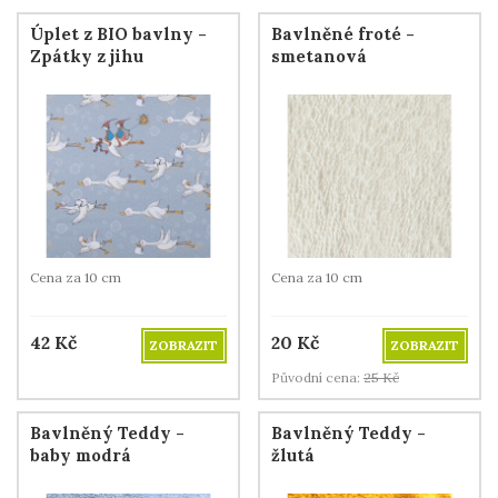
Úplet z BIO bavlny -
Bavlněné froté -
Zpátky z jihu
smetanová
Cena za 10 cm
Cena za 10 cm
42
Kč
20
Kč
ZOBRAZIT
ZOBRAZIT
Původní cena:
25
Kč
Bavlněný Teddy -
Bavlněný Teddy -
baby modrá
žlutá