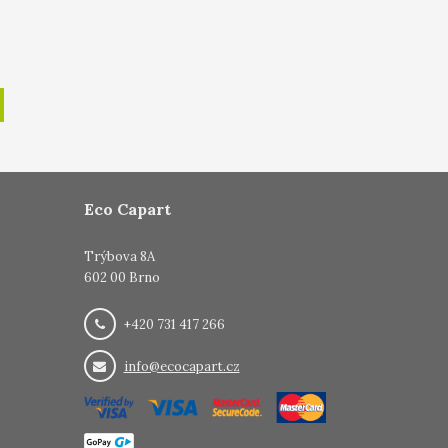
Eco Capart
Trýbova 8A
602 00 Brno
+420 731 417 266
info@ecocapart.cz