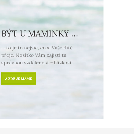
BÝT U MAMINKY …
… to je to nejvíc, co si Vaše dítě
přeje. Nosítko Vám zajistí tu
správnou vzdálenost = blízkost.
A ZDE JE MÁME