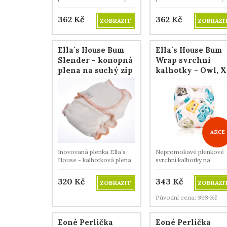
merino vlny.
merino vlny.
362
Kč
362
Kč
ZOBRAZIT
ZOBRAZI
Ella´s House Bum
Ella´s House Bum
Slender - konopná
Wrap svrchní
plena na suchý zip
kalhotky - Owl, 
16+ kg
AKCE
Inovovaná plenka Ella´s
Nepromokavé plenkové
House - kalhotková plena
svrchní kalhotky na
štíhlého vzhledu a vysoké
všechny typy plen.
savosti.
320
Kč
343
Kč
ZOBRAZIT
ZOBRAZI
Původní cena:
393
Kč
Eoné Perlička
Eoné Perlička