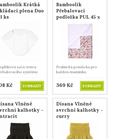
amboolik Krátká
Bamboolik
kládací plena Duo
Přebalovací
 1 ks
podložka PUL 45 x
70 cm - Hračky
oplňková savá vrstva
Praktická pomůcka pro
řebalovacího systému
každou maminku.
I2 DUO. .
08
Kč
369
Kč
ZOBRAZIT
ZOBRAZIT
isana Vlněné
Disana Vlněné
vrchní kalhotky -
svrchní kalhotky -
ntracit
curry