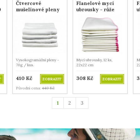
Čtvercové
Flanelové mycí
F
0
mušelínové pleny
ubrousky - růže
u
70x70, 4 ks
Vysokogramážní pleny -
Mycí ubrousky, 12 ks,
My
70g / kus.
22x22 cm
2
410
Kč
308
Kč
3
T
ZOBRAZIT
ZOBRAZIT
Původní cena:
440
Kč
1
2
3