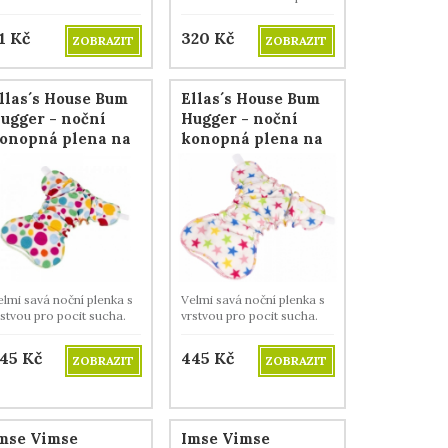
štíhlého vzhledu a vysoké
savosti.
1
Kč
320
Kč
ZOBRAZIT
ZOBRAZIT
llas´s House Bum
Ellas´s House Bum
ugger - noční
Hugger - noční
onopná plena na
konopná plena na
uchý zip - Crazy
suchý zip - Stars
ots
elmi savá noční plenka s
Velmi savá noční plenka s
rstvou pro pocit sucha.
vrstvou pro pocit sucha.
45
Kč
445
Kč
ZOBRAZIT
ZOBRAZIT
mse Vimse
Imse Vimse