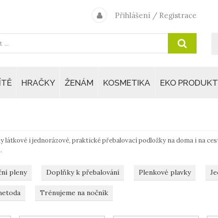
Přihlášení
/
Registrace
ÍTĚ
HRAČKY
ŽENÁM
KOSMETIKA
EKO PRODUKT
y látkové i jednorázové, praktické přebalovací podložky na doma i na ce
.
ní pleny
Doplňky k přebalování
Plenkové plavky
Je
metoda
Trénujeme na nočník