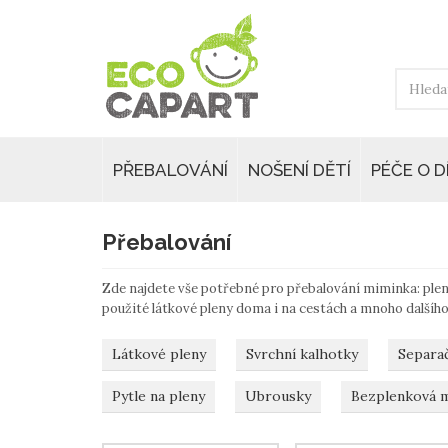
PŘEBALOVÁNÍ
NOŠENÍ DĚTÍ
PÉČE O D
Přebalování
Zde najdete vše potřebné pro přebalování miminka: plen
použité látkové pleny doma i na cestách a mnoho dalšího
Látkové pleny
Svrchní kalhotky
Separač
Pytle na pleny
Ubrousky
Bezplenková 