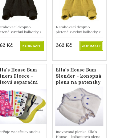
atahovací dvojmo
Natahovací dvojmo
etené svrchní kalhotky z
pletené svrchní kalhotky z
erino vlny.
merino vlny.
62
Kč
362
Kč
ZOBRAZIT
ZOBRAZIT
lla´s House Bum
Ella´s House Bum
iners Fleece -
Slender - konopná
lísová separační
plena na patentky
lena, 3 ks
držuje zadeček v suchu.
Inovovaná plenka Ella´s
House - kalhotková plena