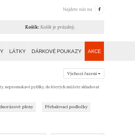
Najdete nás na
Košík:
Košík je prázdný.
Y
LÁTKY
DÁRKOVÉ POUKAZY
AKCE
Výchozí řazení
sty, nepromokavé pytlíky, do kterých můžete skladovat
dnorázové pleny
Přebalovací podložky