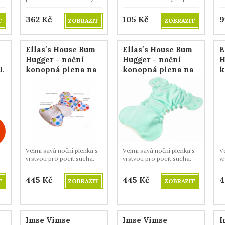
merino vlny.
sucha.
362
Kč
105
Kč
9
T
ZOBRAZIT
ZOBRAZIT
Ellas´s House Bum
Ellas´s House Bum
E
Hugger - noční
Hugger - noční
H
XL
konopná plena na
konopná plena na
k
patentky - Crazy
patentky - Mint
s
Dots
D
Velmi savá noční plenka s
Velmi savá noční plenka s
V
vrstvou pro pocit sucha.
vrstvou pro pocit sucha.
v
445
Kč
445
Kč
4
T
ZOBRAZIT
ZOBRAZIT
Imse Vimse
Imse Vimse
I