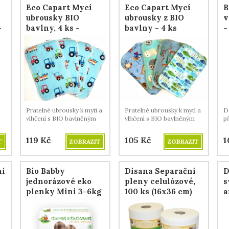
Eco Capart Mycí
Eco Capart Mycí
B
ubrousky BIO
ubrousky z BIO
v
-
bavlny, 4 ks -
bavlny - 4 ks
-
Traktůrky
Pratelné ubrousky k mytí a
Pratelné ubrousky k mytí a
D
vlhčení s BIO bavlněným
vlhčení s BIO bavlněným
p
beránkem.
beránkem.
A
119
Kč
105
Kč
1
T
ZOBRAZIT
ZOBRAZIT
ní
Bio Babby
Disana Separační
D
jednorázové eko
pleny celulózové,
s
plenky Mini 3-6kg
100 ks (16x36 cm)
a
(36ks)