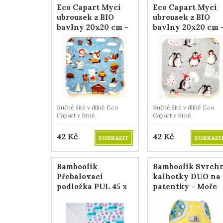
Eco Capart Mycí
Eco Capart Mycí
ubrousek z BIO
ubrousek z BIO
bavlny 20x20 cm -
bavlny 20x20 cm 
Hot Chocolat
Patagonia
Ručně šité v dílně Eco
Ručně šité v dílně Eco
Capart v Brně.
Capart v Brně.
42
Kč
42
Kč
ZOBRAZIT
ZOBRAZI
Bamboolik
Bamboolik Svrch
Přebalovací
kalhotky DUO na
podložka PUL 45 x
patentky - Moře
70 cm - Medůzy