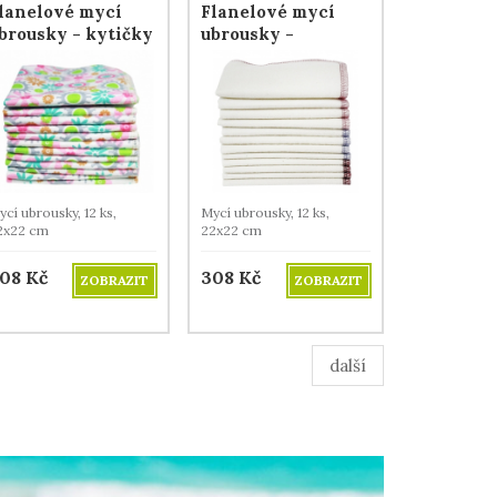
lanelové mycí
Flanelové mycí
brousky - kytičky
ubrousky -
levandule
cí ubrousky, 12 ks,
Mycí ubrousky, 12 ks,
2x22 cm
22x22 cm
08
Kč
308
Kč
ZOBRAZIT
ZOBRAZIT
další