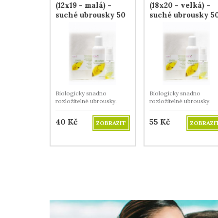
(12x19 - malá) -
(18x20 - velká) -
suché ubrousky 50
suché ubrousky 5
ks
ks
Biologicky snadno
Biologicky snadno
rozložitelné ubrousky.
rozložitelné ubrousky.
40
Kč
55
Kč
ZOBRAZIT
ZOBRAZI