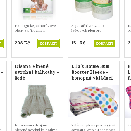
Ekologické jednorázové
Separační vrstva do
N
pleny z přírodních
látkových plen pro
pl
materiálů, prodyšné,
nejmenší děti.
m
vysoce savé.
298
Kč
151
Kč
3
T
ZOBRAZIT
ZOBRAZIT
Disana Vlněné
Ella´s House Bum
E
 -
svrchní kalhotky -
Booster Fleece -
L
šedé
konopná vkládací
f
plena s flísem
p
Natahovací dvojmo
Vkládací plena pro zvýšení
U
z
pletené svrchní kalhotky z
savosti s vrstvou pro pocit