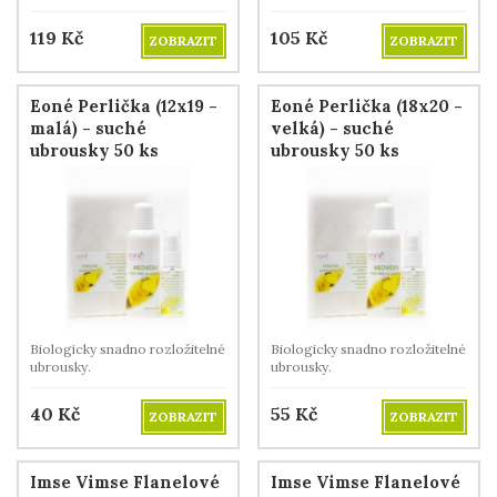
beránkem.
beránkem.
119
Kč
105
Kč
ZOBRAZIT
ZOBRAZIT
Eoné Perlička (12x19 -
Eoné Perlička (18x20 -
malá) - suché
velká) - suché
ubrousky 50 ks
ubrousky 50 ks
Biologicky snadno rozložitelné
Biologicky snadno rozložitelné
ubrousky.
ubrousky.
40
Kč
55
Kč
ZOBRAZIT
ZOBRAZIT
Imse Vimse Flanelové
Imse Vimse Flanelové