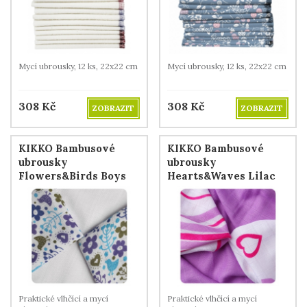
Mycí ubrousky, 12 ks, 22x22 cm
Mycí ubrousky, 12 ks, 22x22 cm
308
Kč
308
Kč
ZOBRAZIT
ZOBRAZIT
KIKKO Bambusové
KIKKO Bambusové
ubrousky
ubrousky
Flowers&Birds Boys
Hearts&Waves Lilac
MIX 30x30cm 9ks
30x30cm 9ks
Praktické vlhčící a mycí
Praktické vlhčící a mycí