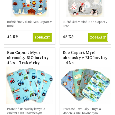
Ručně šité v dílně Eco Capart v
Ručně šité v dílně Eco Capart v
Brně.
Brně.
42
Kč
42
Kč
ZOBRAZIT
ZOBRAZIT
Eco Capart Mycí
Eco Capart Mycí
ubrousky BIO bavlny,
ubrousky z BIO bavlny
4 ks - Traktůrky
- 4 ks
Pratelné ubrousky k mytí a
Pratelné ubrousky k mytí a
vlhčení s BIO bavlněným
vlhčení s BIO bavlněným