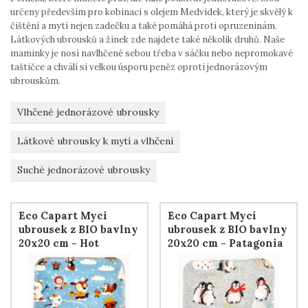
určeny především pro kobinaci s olejem Medvídek, který je skvělý k
čištění a mytí nejen zadečku a také pomáhá proti opruzeninám.
Látkových ubrousků a žínek zde najdete také několik druhů. Naše
maminky je nosí navlhčené sebou třeba v sáčku nebo nepromokavé
taštičce a chválí si velkou úsporu peněz oproti jednorázovým
ubrouskům.
Vlhčené jednorázové ubrousky
Látkové ubrousky k mytí a vlhčení
Suché jednorázové ubrousky
Eco Capart Mycí
Eco Capart Mycí
ubrousek z BIO bavlny
ubrousek z BIO bavlny
20x20 cm - Hot
20x20 cm - Patagonia
Chocolat