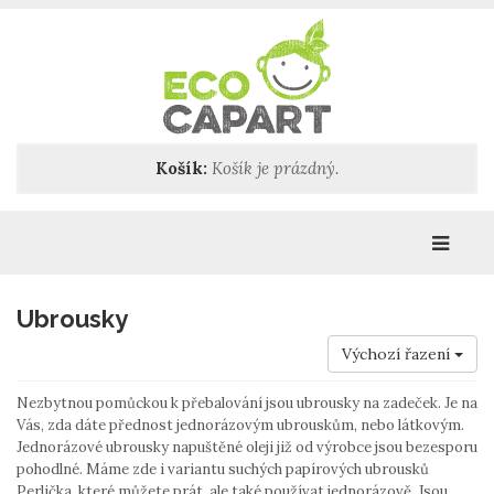
Košík:
Košík je prázdný.
Katego
Ubrousky
Výchozí řazení
Nezbytnou pomůckou k přebalování jsou ubrousky na zadeček. Je na
Vás, zda dáte přednost jednorázovým ubrouskům, nebo látkovým.
Jednorázové ubrousky napuštěné oleji již od výrobce jsou bezesporu
pohodlné. Máme zde i variantu suchých papírových ubrousků
Perlička, které můžete prát, ale také používat jednorázově. Jsou