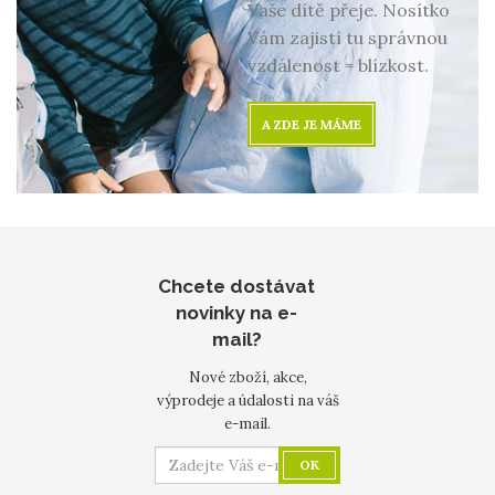
Vaše dítě přeje. Nosítko
Vám zajistí tu správnou
vzdálenost = blízkost.
A ZDE JE MÁME
Chcete dostávat
novinky na e-
mail?
Nové zboží, akce,
výprodeje a údalosti na váš
e-mail.
OK