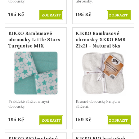
ubrousky.
ubrousky.
195
Kč
195
Kč
ZOBRAZIT
ZOBRAZIT
KIKKO Bambusové
KIKKO Bambusové
ubrousky Little Stars
ubrousky XKKO BMB
Turquoise MIX
21x21 - Natural 5ks
30x30cm 9ks
Praktické vlhčící a mycí
Krásné ubrousky k mytí a
ubrousky.
vlhčení.
195
Kč
159
Kč
ZOBRAZIT
ZOBRAZIT
KIKKO BIO bavlněné
KIKKO BIO bavlněné