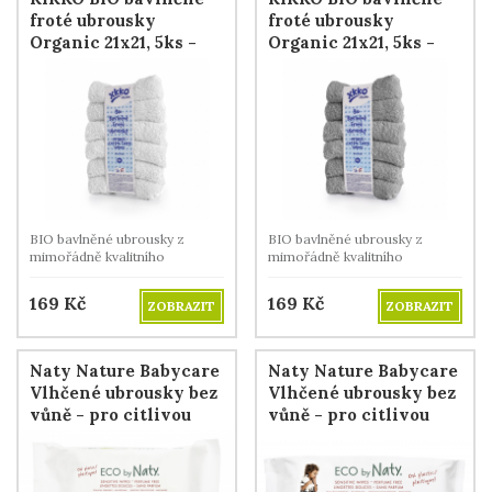
froté ubrousky
froté ubrousky
Organic 21x21, 5ks -
Organic 21x21, 5ks -
Bílé
Silver
BIO bavlněné ubrousky z
BIO bavlněné ubrousky z
mimořádně kvalitního
mimořádně kvalitního
bavlněného froté
bavlněného froté
169
Kč
169
Kč
ZOBRAZIT
ZOBRAZIT
Naty Nature Babycare
Naty Nature Babycare
Vlhčené ubrousky bez
Vlhčené ubrousky bez
vůně - pro citlivou
vůně - pro citlivou
pokožku (20 ks)
pokožku (56 ks)