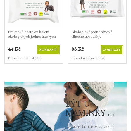
Praktické cestovní balení
Ekologické jednorázové
ekologických jednorázových
vlhčené ubrousky.
vlhčených ubrousků
44
Kč
83
Kč
ZOBRAZIT
ZOBRAZIT
Původní cena:
49
Kč
Původní cena:
89
Kč
BÝT U
MAMINKY …
… to je to nejvíc, co si