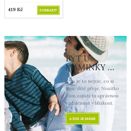
419
Kč
ZOBRAZIT
BÝT U
MAMINKY …
… to je to nejvíc, co si
Vaše dítě přeje. Nosítko
Vám zajistí tu správnou
vzdálenost = blízkost.
A ZDE JE MÁME