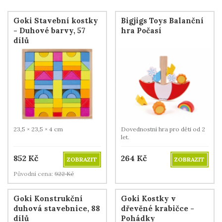
Goki Stavební kostky
Bigjigs Toys Balanční
- Duhové barvy, 57
hra Počasí
dílů
23,5 × 23,5 × 4 cm
Dovednostní hra pro děti od 2
let.
852
Kč
264
Kč
ZOBRAZIT
ZOBRAZIT
Původní cena:
922
Kč
Goki Konstrukční
Goki Kostky v
duhová stavebnice, 88
dřevěné krabičce -
dílů
Pohádky