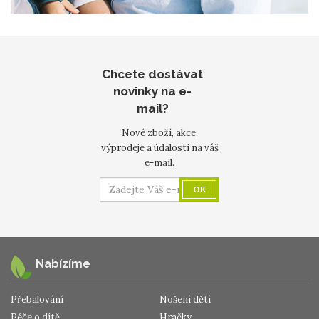
Chcete dostávat
novinky na e-
mail?
Nové zboží, akce,
výprodeje a údalosti na váš
e-mail.
OK
Nabízíme
Přebalování
Nošení dětí
Péče o dítě
Hračky