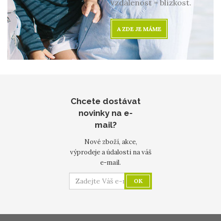
vzdálenost = blízkost.
A ZDE JE MÁME
Chcete dostávat
novinky na e-
mail?
Nové zboží, akce,
výprodeje a údalosti na váš
e-mail.
OK