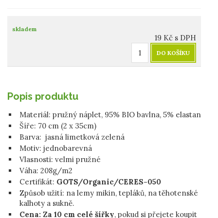
skladem
19
Kč
s DPH
DO KOŠÍKU
Popis produktu
Materiál:
pružný náplet, 95% BIO bavlna, 5% elastan
Šíře: 70 cm (2 x 35cm)
Barva: jasná limetková zelená
Motiv: jednobarevná
Vlasnosti: velmi pružné
Váha:
208g/m2
Certifikát:
GOTS/
Organic/CERES-050
Způsob užití: na lemy mikin, tepláků, na těhotenské
kalhoty a sukně.
Cena: Za 10 cm celé šířky
, pokud si přejete koupit