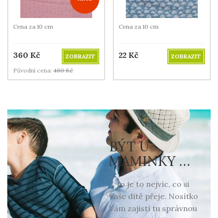
Cena za 10 cm
Cena za 10 cm
360
Kč
22
Kč
ZOBRAZIT
ZOBRAZIT
Původní cena:
480
Kč
BÝT U
MAMINKY …
… to je to nejvíc, co si
Vaše dítě přeje. Nosítko
Vám zajistí tu správnou