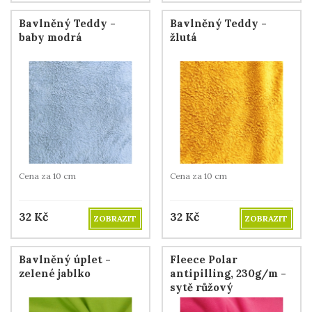
Bavlněný Teddy -
Bavlněný Teddy -
baby modrá
žlutá
Cena za 10 cm
Cena za 10 cm
32
Kč
32
Kč
ZOBRAZIT
ZOBRAZIT
Bavlněný úplet -
Fleece Polar
zelené jablko
antipilling, 230g/m -
sytě růžový