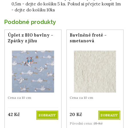
0,5m - dejte do košíku 5 ks. Pokud si přejete koupit 1m
- dejte do košíku 10ks
Podobné produkty
Úplet z BIO bavlny -
Bavlněné froté -
Zpátky z jihu
smetanová
Cena za 10 cm
Cena za 10 cm
42
Kč
20
Kč
ZOBRAZIT
ZOBRAZIT
Původní cena:
25
Kč