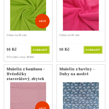
AKCE
Cena za 10 cm
Cena za 10 cm
16
Kč
16
Kč
ZOBRAZIT
ZOBRAZIT
Původní cena:
19
Kč
Mušelín z bambusu -
Mušelín z bavlny -
Hvězdičky
Duhy na modré
starorůžový, zbytek
120 cm
AKCE