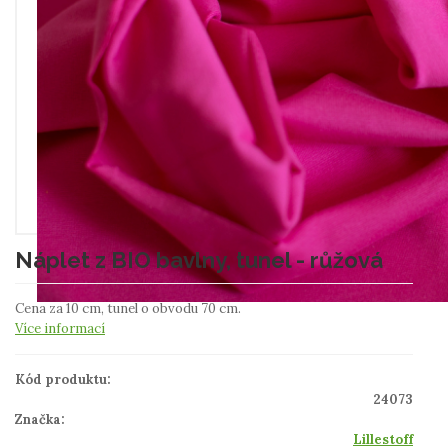
Náplet z BIO bavlny, tunel - růžová
Cena za 10 cm, tunel o obvodu 70 cm.
Více informací
Kód produktu:
24073
Značka:
Lillestoff