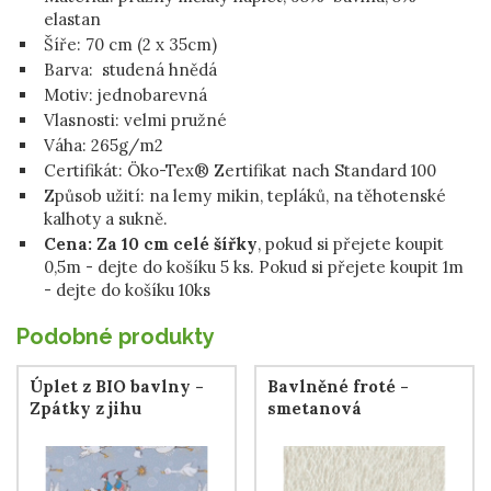
elastan
Šíře: 70 cm (2 x 35cm)
Barva: studená hnědá
Motiv: jednobarevná
Vlasnosti: velmi pružné
Váha:
265g/m2
Certifikát:
Öko-Tex
®
Zertifikat nach Standard 100
Způsob užití: na lemy mikin, tepláků, na těhotenské
kalhoty a sukně.
Cena: Za 10 cm celé šířky
, pokud si přejete koupit
0,5m - dejte do košíku 5 ks. Pokud si přejete koupit 1m
- dejte do košíku 10ks
Podobné produkty
Úplet z BIO bavlny -
Bavlněné froté -
Zpátky z jihu
smetanová