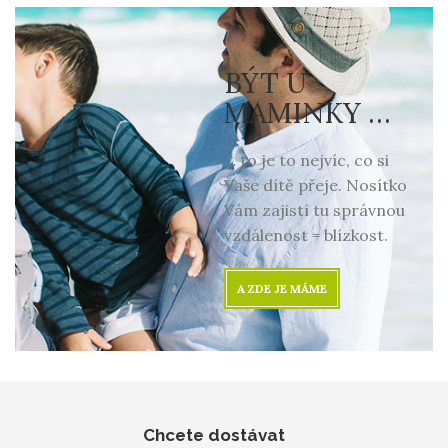
BÝT U
MAMINKY …
… to je to nejvíc, co si
Vaše dítě přeje. Nosítko
Vám zajistí tu správnou
vzdálenost = blízkost.
A ZDE JE MÁME
Chcete dostávat