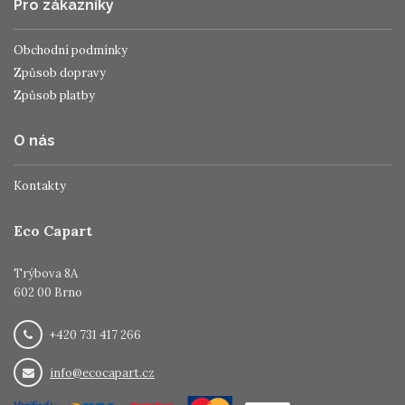
Pro zákazníky
Obchodní podmínky
Způsob dopravy
Způsob platby
O nás
Kontakty
Eco Capart
Trýbova 8A
602 00 Brno
+420 731 417 266
info@ecocapart.cz