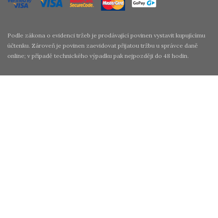
Podle zákona o evidenci tržeb je prodávající povinen vystavit kupujícímu
účtenku. Zároveň je povinen zaevidovat přijatou tržbu u správce daně
online; v případě technického výpadku pak nejpozději do 48 hodin.