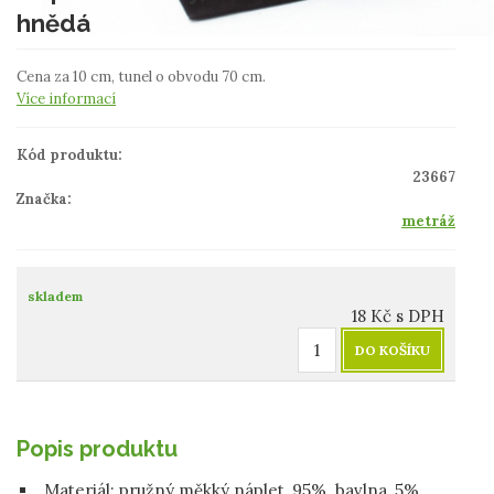
hnědá
Cena za 10 cm, tunel o obvodu 70 cm.
Více informací
Kód produktu:
23667
Značka:
metráž
skladem
18
Kč
s DPH
DO KOŠÍKU
Popis produktu
Materiál:
pružný měkký náplet, 95% bavlna, 5%