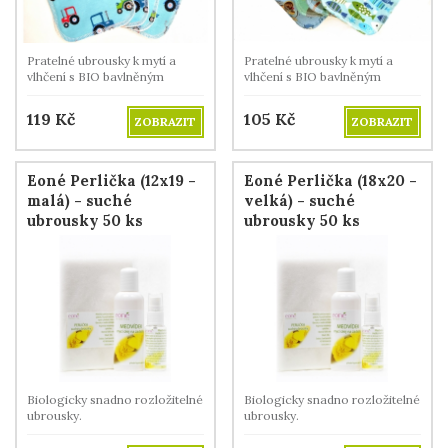
Pratelné ubrousky k mytí a
Pratelné ubrousky k mytí a
vlhčení s BIO bavlněným
vlhčení s BIO bavlněným
beránkem.
beránkem.
119
Kč
105
Kč
ZOBRAZIT
ZOBRAZIT
Eoné Perlička (12x19 -
Eoné Perlička (18x20 -
malá) - suché
velká) - suché
ubrousky 50 ks
ubrousky 50 ks
Biologicky snadno rozložitelné
Biologicky snadno rozložitelné
ubrousky.
ubrousky.