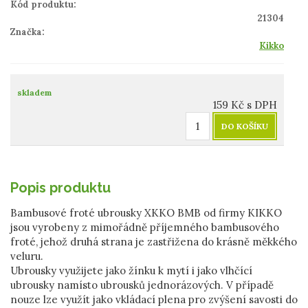
Kód produktu:
21304
Značka:
Kikko
skladem
159
Kč
s DPH
DO KOŠÍKU
Popis produktu
Bambusové froté ubrousky XKKO BMB od firmy KIKKO
jsou vyrobeny z mimořádně příjemného bambusového
froté, jehož druhá strana je zastřižena do krásně měkkého
veluru.
Ubrousky využijete jako žínku k mytí i jako vlhčící
ubrousky namísto ubrousků jednorázových. V případě
nouze lze využít jako vkládací plena pro zvýšení savosti do