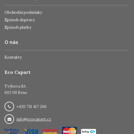
Obchodní podmínky
Způsob dopravy
Způsob platby
O nás
Kontakty
Eco Capart
Trýbova 8A
602 00 Brno
+420 731 417 266
info@ecocapart.cz