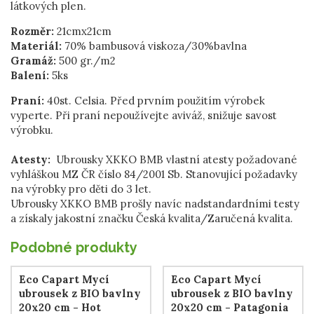
látkových plen.
Rozměr:
21cmx21cm
Materiál:
70% bambusová viskoza/30%bavlna
Gramáž:
500 gr./m2
Balení:
5ks
Praní:
40st. Celsia. Před prvním použitím výrobek
vyperte. Při praní nepoužívejte aviváž, snižuje savost
výrobku.
Atesty:
Ubrousky XKKO BMB vlastní atesty požadované
vyhláškou MZ ČR číslo 84/2001 Sb. Stanovující požadavky
na výrobky pro děti do 3 let.
Ubrousky XKKO BMB prošly navíc nadstandardními testy
a získaly jakostní značku Česká kvalita/Zaručená kvalita.
Podobné produkty
Eco Capart Mycí
Eco Capart Mycí
ubrousek z BIO bavlny
ubrousek z BIO bavlny
20x20 cm - Hot
20x20 cm - Patagonia