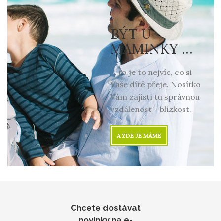
BÝT U
MAMINKY …
… to je to nejvíc, co si
Vaše dítě přeje. Nosítko
Vám zajistí tu správnou
vzdálenost = blízkost.
A ZDE JE MÁME
Chcete dostávat
novinky na e-