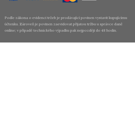
Podle zákona o evidenci tržeb je prodávající povinen vystavit kupujícímu
účtenku. Zároveň je povinen zaevidovat přijatou tržbu u správce daně
online; v případě technického výpadku pak nejpozději do 48 hodin.