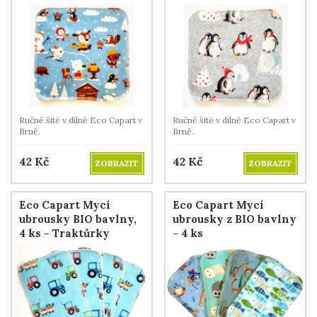
Chocolat
Ručně šité v dílně Eco Capart v
Ručně šité v dílně Eco Capart v
Brně.
Brně.
42
Kč
42
Kč
ZOBRAZIT
ZOBRAZIT
Eco Capart Mycí
Eco Capart Mycí
ubrousky BIO bavlny,
ubrousky z BIO bavlny
4 ks - Traktůrky
- 4 ks