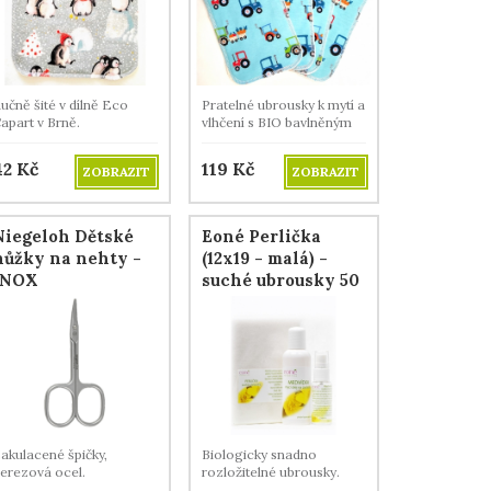
učně šité v dílně Eco
Pratelné ubrousky k mytí a
apart v Brně.
vlhčení s BIO bavlněným
beránkem.
42
Kč
119
Kč
ZOBRAZIT
ZOBRAZIT
Niegeloh Dětské
Eoné Perlička
nůžky na nehty -
(12x19 - malá) -
INOX
suché ubrousky 50
ks
akulacené špičky,
Biologicky snadno
erezová ocel.
rozložitelné ubrousky.