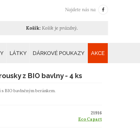
Najdete nás na
Košík:
Košík je prázdný.
Y
LÁTKY
DÁRKOVÉ POUKAZY
AKCE
ousky z BIO bavlny - 4 ks
ní s BIO bavlněným beránkem.
21916
Eco Capart