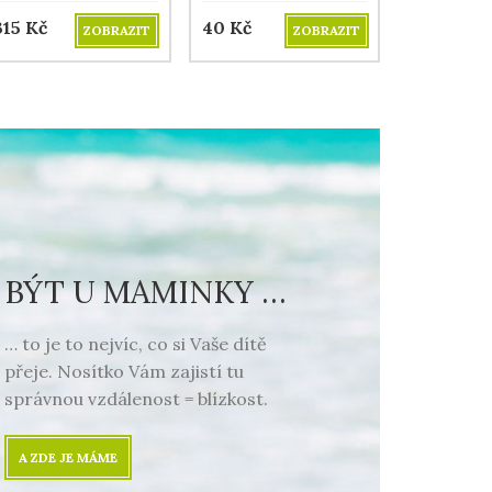
315
Kč
40
Kč
ZOBRAZIT
ZOBRAZIT
BÝT U MAMINKY …
… to je to nejvíc, co si Vaše dítě
přeje. Nosítko Vám zajistí tu
správnou vzdálenost = blízkost.
A ZDE JE MÁME