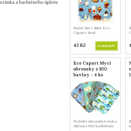
beránka a bavlněného úpletu
Ručně šité v dílně Eco
R
Capart v Brně.
C
42
Kč
ZOBRAZIT
Eco Capart Mycí
ubrousky z BIO
bavlny - 4 ks
Pratelné ubrousky k mytí a
Z
vlhčení s BIO bavlněným
n
beránkem.