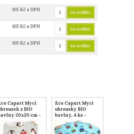
105
Kč
s DPH
DO KOŠÍKU
105
Kč
s DPH
DO KOŠÍKU
105
Kč
s DPH
DO KOŠÍKU
Eco Capart Mycí
Eco Capart Mycí
ubrousek z BIO
ubrousky BIO
bavlny 20x20 cm -
bavlny, 4 ks -
Patagonia
Traktůrky