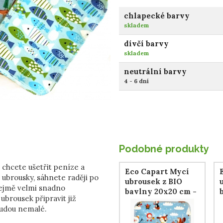
chlapecké barvy
skladem
dívčí barvy
skladem
neutrální barvy
4 - 6 dní
Podobné produkty
 chcete ušetřit peníze a
Eco Capart Mycí
ubrousky, sáhnete raději po
ubrousek z BIO
řejmě velmi snadno
bavlny 20x20 cm -
ubrousek připravit již
Hot Chocolat
 budou nemalé.