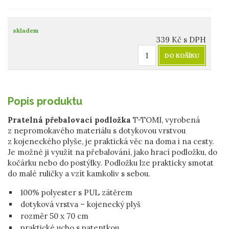
skladem
339
Kč
s DPH
DO KOŠÍKU
Popis produktu
Pratelná přebalovací podložka
T-TOMI, vyrobená
z nepromokavého materiálu s dotykovou vrstvou
z kojeneckého plyše, je praktická věc na doma i na cesty.
Je možné ji využít na přebalování, jako hrací podložku, do
kočárku nebo do postýlky. Podložku lze prakticky smotat
do malé ruličky a vzít kamkoliv s sebou.
100% polyester s PUL zátěrem
dotyková vrstva – kojenecký plyš
rozměr 50 x 70 cm
praktické ucho s patentkou