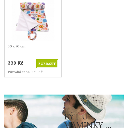
50 x 70 cm
339
Kč
ZOBRAZIT
Původní cena:
369
Kč
BÝT U
MAMINKY …