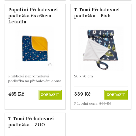
Popolini Přebalovací
T-Tomi Přebalovací
podložka 65x65cm -
podložka - Fish
Letadla
Praktická nepromokavá
50 x 70 cm
podložka na přebalování doma
i na cestách.
485
Kč
339
Kč
ZOBRAZIT
ZOBRAZIT
Původní cena:
369
Kč
T-Tomi Přebalovací
podložka - ZOO