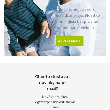
… to je to nejvíc, co si
Vaše dítě přeje. Nosítko
Vám zajistí tu správnou
vzdálenost = blízkost.
A ZDE JE MÁME
Chcete dostávat
novinky na e-
mail?
Nové zboží, akce,
výprodeje a údalosti na váš
e-mail.