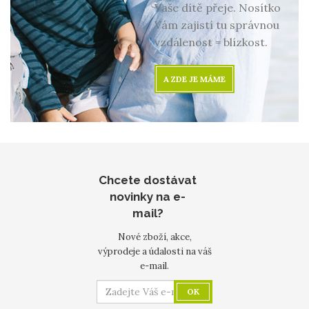
Vaše dítě přeje. Nosítko
Vám zajistí tu správnou
vzdálenost = blízkost.
A ZDE JE MÁME
Chcete dostávat
novinky na e-
mail?
Nové zboží, akce,
výprodeje a údalosti na váš
e-mail.
OK