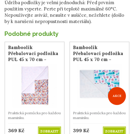
Údržba podložky je velmi jednoduchá: Před prvním
použitím vyperte. Perte při teplotě maximálně
60°C
.
Nepoužívejte aviváž, nesušte v sušičce, nežehlete (došlo
by k narušení nepropustnosti materiálu).
Podobné produkty
Bamboolik
Bamboolik
Přebalovací podložka
Přebalovací podložka
PUL 45 x 70 cm -
PUL 45 x 70 cm -
Hračky
Medůzy
AKCE
Praktická pomůcka pro každou
Praktická pomůcka pro každou
maminku.
maminku.
369
Kč
399
Kč
ZOBRAZIT
ZOBRAZIT