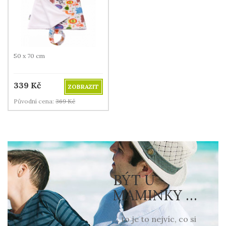
50 x 70 cm
339
Kč
ZOBRAZIT
Původní cena:
369
Kč
BÝT U
MAMINKY …
… to je to nejvíc, co si