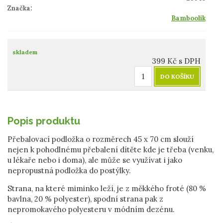
Značka:
Bamboolik
skladem
399
Kč
s DPH
DO KOŠÍKU
Popis produktu
Přebalovací podložka o rozměrech
45 x 70 cm
slouží
nejen k pohodlnému přebalení dítěte kde je třeba (venku,
u lékaře nebo i doma), ale může se využívat i jako
nepropustná podložka do postýlky.
Strana, na které miminko leží, je z měkkého froté (80 %
bavlna, 20 % polyester), spodní strana pak z
nepromokavého polyesteru v módním dezénu.