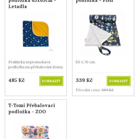
podložka 65x65cm -
podložka - Fish
Letadla
Praktická nepromokavá
50 x 70 cm
podložka na přebalování doma
i na cestách.
485
Kč
339
Kč
ZOBRAZIT
ZOBRAZIT
Původní cena:
369
Kč
T-Tomi Přebalovací
podložka - ZOO