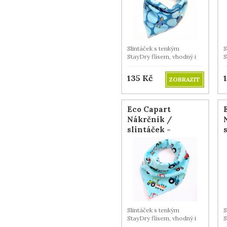
Slintáček s tenkým
S
StayDry flísem, vhodný i
S
na léto.
n
135
Kč
ZOBRAZIT
Eco Capart
Nákrčník /
slintáček -
Traktůrky
Slintáček s tenkým
S
StayDry flísem, vhodný i
S
na léto.
n