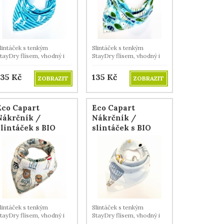
lintáček s tenkým
Slintáček s tenkým
tayDry flísem, vhodný i
StayDry flísem, vhodný i
a léto.
na léto.
135
Kč
135
Kč
ZOBRAZIT
ZOBRAZIT
Eco Capart
Eco Capart
Nákrčník /
Nákrčník /
slintáček s BIO
slintáček s BIO
bavlnou - Frajeři
bavlnou -
Horkovzdušné
balóny
lintáček s tenkým
Slintáček s tenkým
tayDry flísem, vhodný i
StayDry flísem, vhodný i
a léto.
na léto.