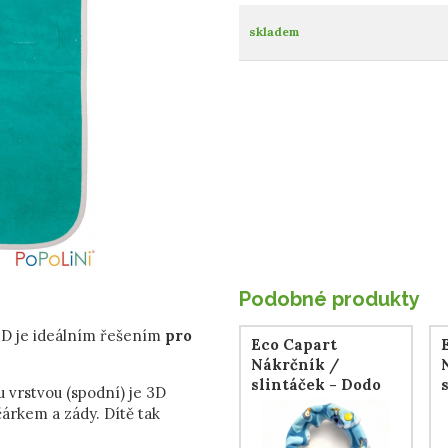
skladem
Podobné produkty
 3D je ideálním řešením
pro
Eco Capart
Nákrčník /
slintáček - Dodo
u vrstvou (spodní) je 3D
modrý
árkem a zády. Dítě tak