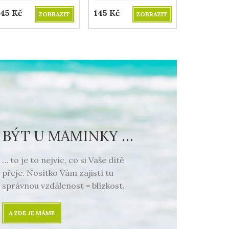
145
Kč
145
Kč
ZOBRAZIT
ZOBRAZIT
BÝT U MAMINKY …
… to je to nejvíc, co si Vaše dítě
přeje. Nosítko Vám zajistí tu
správnou vzdálenost = blízkost.
A ZDE JE MÁME