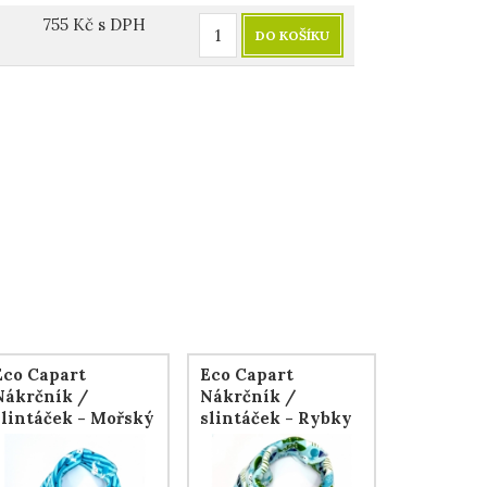
755
Kč
s DPH
DO KOŠÍKU
Eco Capart
Eco Capart
Nákrčník /
Nákrčník /
slintáček - Mořský
slintáček - Rybky
koník