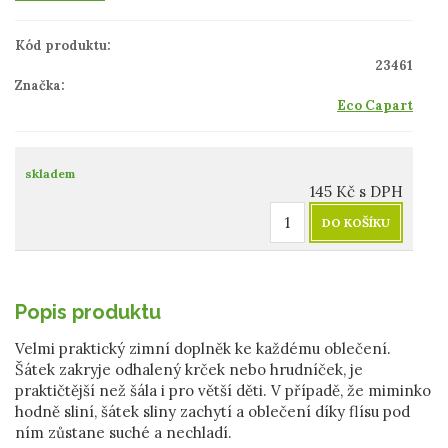
Kód produktu:
23461
Značka:
Eco Capart
skladem
145
Kč
s DPH
DO KOŠÍKU
Popis produktu
Velmi praktický zimní doplněk ke každému oblečení.
Šátek zakryje odhalený krček nebo hrudníček, je
praktičtější než šála i pro větší děti. V případě, že miminko
hodně sliní, šátek sliny zachytí a oblečení díky flísu pod
ním zůstane suché a nechladí.