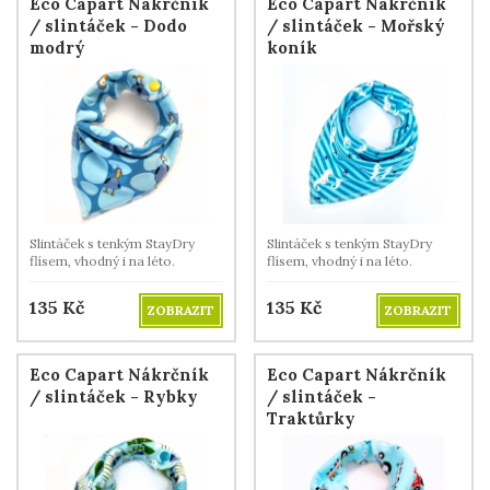
Eco Capart Nákrčník
Eco Capart Nákrčník
/ slintáček - Dodo
/ slintáček - Mořský
modrý
koník
Slintáček s tenkým StayDry
Slintáček s tenkým StayDry
flísem, vhodný i na léto.
flísem, vhodný i na léto.
135
Kč
135
Kč
ZOBRAZIT
ZOBRAZIT
Eco Capart Nákrčník
Eco Capart Nákrčník
/ slintáček - Rybky
/ slintáček -
Traktůrky