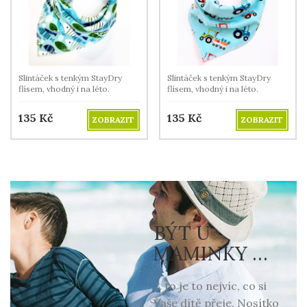
Slintáček s tenkým StayDry
Slintáček s tenkým StayDry
flísem, vhodný i na léto.
flísem, vhodný i na léto.
135
Kč
135
Kč
ZOBRAZIT
ZOBRAZIT
BÝT U
MAMINKY …
… to je to nejvíc, co si
Vaše dítě přeje. Nosítko