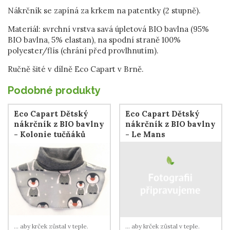
Nákrčník se zapíná za krkem na patentky (2 stupně).
Materiál: svrchní vrstva savá úpletová BIO bavlna (95%
BIO bavlna, 5% elastan), na spodní straně 100%
polyester/flís (chrání před provlhnutím).
Ručně šité v dílně Eco Capart v Brně.
Podobné produkty
Eco Capart Dětský
Eco Capart Dětský
nákrčník z BIO bavlny
nákrčník z BIO bavlny
- Kolonie tučňáků
- Le Mans
... aby krček zůstal v teple.
... aby krček zůstal v teple.