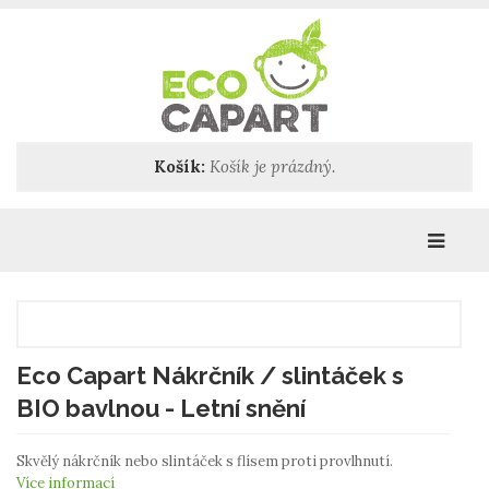
Košík:
Košík je prázdný.
Katego
Eco Capart Nákrčník / slintáček s
BIO bavlnou - Letní snění
Skvělý nákrčník nebo slintáček s flísem proti provlhnutí.
Více informací