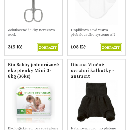
Zakulacené špičky, nerezová
Doplňková savá vrstva
ocel.
přebalovacího systému AI2
DUO. .
315
Kč
108
Kč
ZOBRAZIT
ZOBRAZIT
Bio Babby jednorázové
Disana Vlněné
eko plenky Mini 3-
svrchní kalhotky -
6kg (36ks)
antracit
Ekologické jednorázové pleny
Natahovací dvojmo pletené