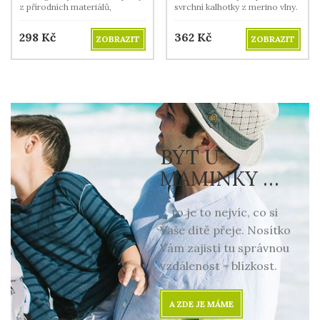
z přírodních materiálů,
svrchní kalhotky z merino vlny.
prodyšné, vysoce savé.
298
Kč
362
Kč
ZOBRAZIT
ZOBRAZIT
BÝT U
MAMINKY …
… to je to nejvíc, co si
Vaše dítě přeje. Nosítko
Vám zajistí tu správnou
vzdálenost = blízkost.
A ZDE JE MÁME