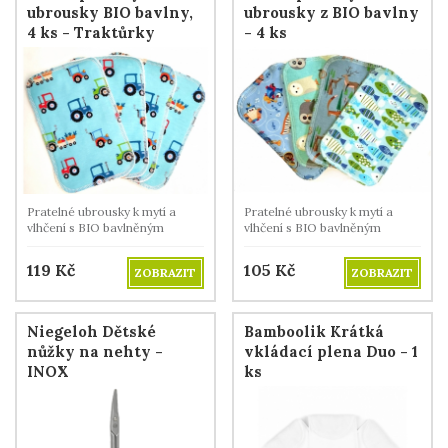
ubrousky BIO bavlny,
ubrousky z BIO bavlny
4 ks - Traktůrky
- 4 ks
Pratelné ubrousky k mytí a
Pratelné ubrousky k mytí a
vlhčení s BIO bavlněným
vlhčení s BIO bavlněným
beránkem.
beránkem.
119
Kč
105
Kč
ZOBRAZIT
ZOBRAZIT
Niegeloh Dětské
Bamboolik Krátká
nůžky na nehty -
vkládací plena Duo - 1
INOX
ks