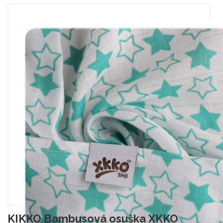
KIKKO Bambusová osuška XKKO