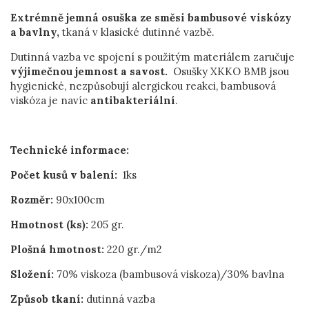
Extrémně jemná osuška ze směsi bambusové viskózy
a bavlny,
tkaná v klasické dutinné vazbě.
Dutinná vazba ve spojení s použitým materiálem zaručuje
výjimečnou jemnost a savost.
Osušky XKKO BMB jsou
hygienické, nezpůsobují alergickou reakci, bambusová
viskóza je navíc
antibakteriální
.
Technické informace:
Počet kusů v balení:
1ks
Rozměr:
90x100cm
Hmotnost (ks):
205 gr.
Plošná hmotnost:
220 gr./m2
Složení:
70% viskoza (bambusová viskoza)/30% bavlna
Způsob tkaní:
dutinná vazba