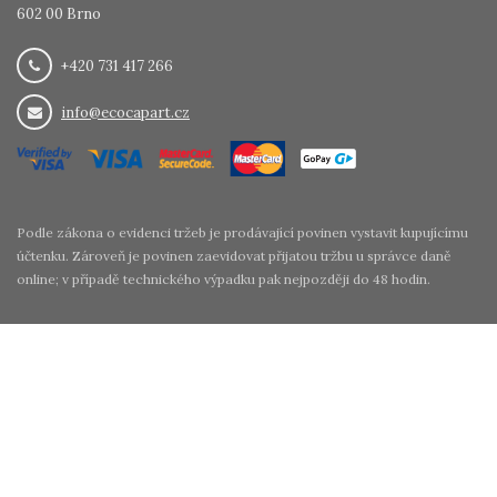
602 00 Brno
+420 731 417 266
info@ecocapart.cz
Podle zákona o evidenci tržeb je prodávající povinen vystavit kupujícímu
účtenku. Zároveň je povinen zaevidovat přijatou tržbu u správce daně
online; v případě technického výpadku pak nejpozději do 48 hodin.