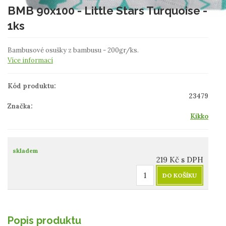
BMB 90x100 - Little Stars Turquoise -
1ks
Bambusové osušky z bambusu - 200gr/ks.
Více informací
Kód produktu:
23479
Značka:
Kikko
skladem
219
Kč
s DPH
DO KOŠÍKU
Popis produktu