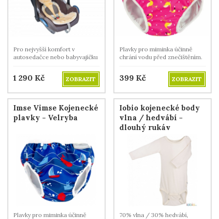
Pro nejvyšší komfort v
Plavky pro miminka účinně
autosedačce nebo babyvajíčku
chrání vodu před znečištěním.
v létě i v zimě.
1 290
Kč
399
Kč
ZOBRAZIT
ZOBRAZIT
Imse Vimse Kojenecké
Iobio kojenecké body
plavky - Velryba
vlna / hedvábí -
dlouhý rukáv
Plavky pro miminka účinně
70% vlna / 30% hedvábí,