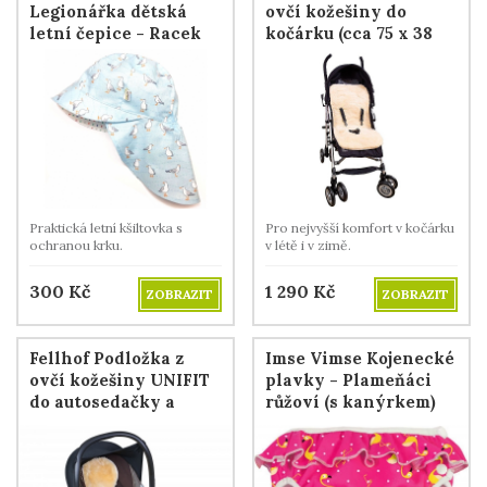
Legionářka dětská
ovčí kožešiny do
letní čepice - Racek
kočárku (cca 75 x 38
mořský
cm)
Praktická letní kšiltovka s
Pro nejvyšší komfort v kočárku
ochranou krku.
v létě i v zimě.
300
Kč
1 290
Kč
ZOBRAZIT
ZOBRAZIT
Fellhof Podložka z
Imse Vimse Kojenecké
ovčí kožešiny UNIFIT
plavky - Plameňáci
do autosedačky a
růžoví (s kanýrkem)
vajíčka