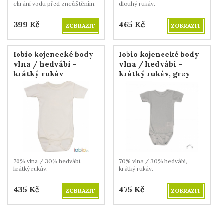
chrání vodu před znečištěním.
dlouhý rukáv.
399
Kč
465
Kč
ZOBRAZIT
ZOBRAZIT
Iobio kojenecké body
Iobio kojenecké body
vlna / hedvábí -
vlna / hedvábí -
krátký rukáv
krátký rukáv, grey
70% vlna / 30% hedvábí,
70% vlna / 30% hedvábí,
krátký rukáv.
krátký rukáv.
435
Kč
475
Kč
ZOBRAZIT
ZOBRAZIT