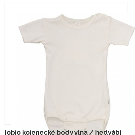
Iobio kojenecké body vlna / hedvábí