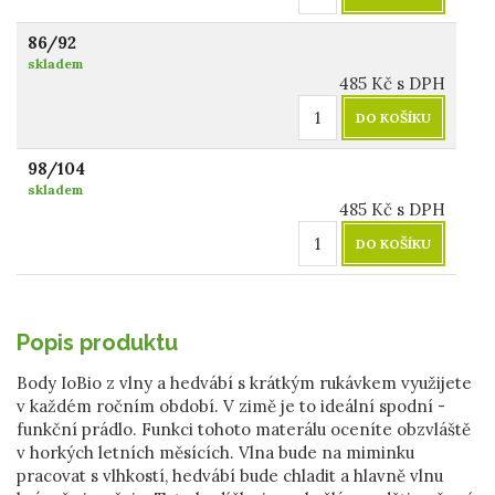
86/92
skladem
485
Kč
s DPH
DO KOŠÍKU
98/104
skladem
485
Kč
s DPH
DO KOŠÍKU
Popis produktu
Body IoBio z vlny a hedvábí s krátkým rukávkem využijete
v každém ročním období. V zimě je to ideální spodní -
funkční prádlo. Funkci tohoto materálu oceníte obzvláště
v horkých letních měsících. Vlna bude na miminku
pracovat s vlhkostí, hedvábí bude chladit a hlavně vlnu