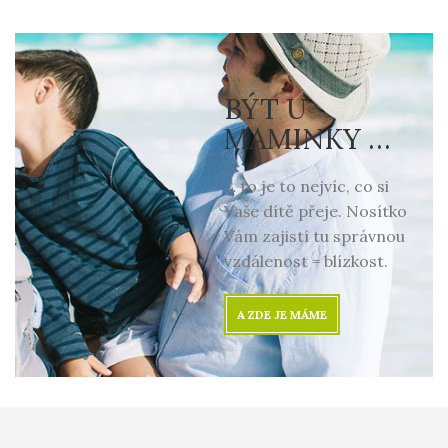
BÝT U
MAMINKY …
… to je to nejvíc, co si
Vaše dítě přeje. Nosítko
Vám zajistí tu správnou
vzdálenost = blízkost.
A ZDE JE MÁME