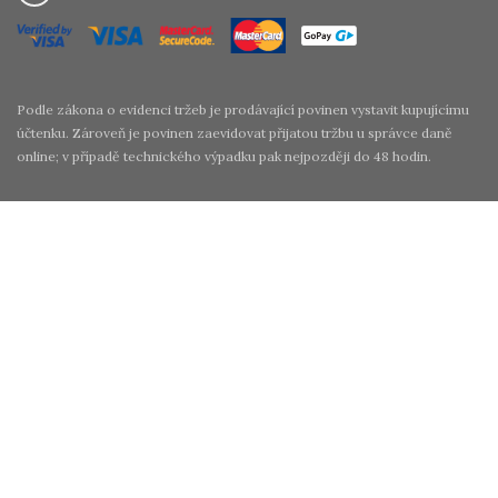
Podle zákona o evidenci tržeb je prodávající povinen vystavit kupujícímu
účtenku. Zároveň je povinen zaevidovat přijatou tržbu u správce daně
online; v případě technického výpadku pak nejpozději do 48 hodin.