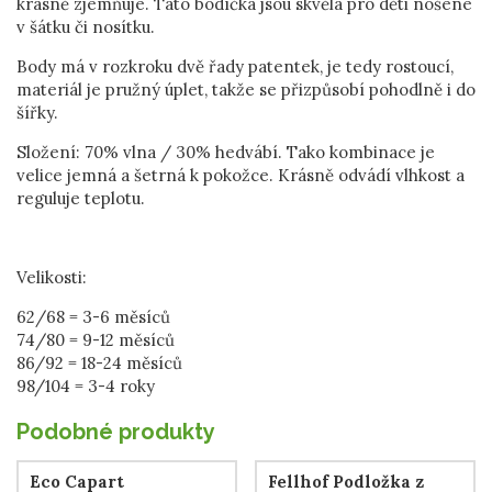
krásně zjemňuje. Tato bodíčka jsou skvělá pro děti nošené
v šátku či nosítku.
Body má v rozkroku dvě řady patentek, je tedy rostoucí,
materiál je pružný úplet, takže se přizpůsobí pohodlně i do
šířky.
Složení: 70% vlna / 30% hedvábí. Tako kombinace je
velice jemná a šetrná k pokožce. Krásně odvádí vlhkost a
reguluje teplotu.
Velikosti:
62/68 = 3-6 měsíců
74/80 = 9-12 měsíců
86/92 = 18-24 měsíců
98/104 = 3-4 roky
Podobné produkty
Eco Capart
Fellhof Podložka z