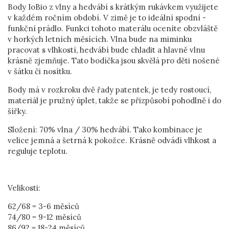
Body IoBio z vlny a hedvábí s krátkým rukávkem využijete
v každém ročním období. V zimě je to ideální spodní -
funkční prádlo. Funkci tohoto materálu oceníte obzvláště
v horkých letních měsících. Vlna bude na miminku
pracovat s vlhkostí, hedvábí bude chladit a hlavně vlnu
krásně zjemňuje. Tato bodíčka jsou skvělá pro děti nošené
v šátku či nosítku.
Body má v rozkroku dvě řady patentek, je tedy rostoucí,
materiál je pružný úplet, takže se přizpůsobí pohodlně i do
šířky.
Složení: 70% vlna / 30% hedvábí. Tako kombinace je
velice jemná a šetrná k pokožce. Krásně odvádí vlhkost a
reguluje teplotu.
Velikosti:
62/68 = 3-6 měsíců
74/80 = 9-12 měsíců
86/92 = 18-24 měsíců