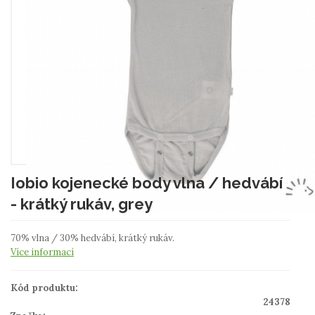
Iobio kojenecké body vlna / hedvábí
- krátký rukáv, grey
70% vlna / 30% hedvábí, krátký rukáv.
Více informací
Kód produktu:
24378