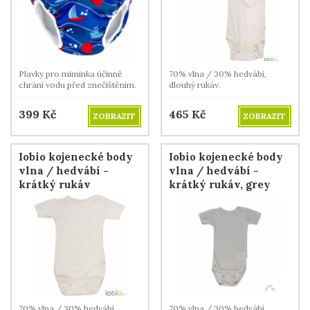
Plavky pro miminka účinně
70% vlna / 30% hedvábí,
chrání vodu před znečištěním.
dlouhý rukáv.
399
Kč
465
Kč
ZOBRAZIT
ZOBRAZIT
Iobio kojenecké body
Iobio kojenecké body
vlna / hedvábí -
vlna / hedvábí -
krátký rukáv
krátký rukáv, grey
70% vlna / 30% hedvábí,
70% vlna / 30% hedvábí,