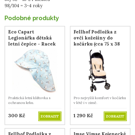
98/104 = 3-4 roky
Podobné produkty
Eco Capart
Fellhof Podložka z
Legionářka dětská
ovčí kožešiny do
letní čepice - Racek
kočárku (cca 75 x 38
mořský
cm)
Praktická letní kšiltovka s
Pro nejvyšší komfort v kočárku
ochranou krku.
v létě i v zimě.
300
Kč
1 290
Kč
ZOBRAZIT
ZOBRAZIT
Fellhof Podložka z
Imse Vimse Kojenecké