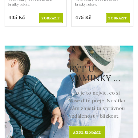
krátký rukáv.
krátký rukáv.
435
Kč
475
Kč
ZOBRAZIT
ZOBRAZIT
BÝT U
MAMINKY …
… to je to nejvíc, co si
Vaše dítě přeje. Nosítko
Vám zajistí tu správnou
vzdálenost = blízkost.
A ZDE JE MÁME