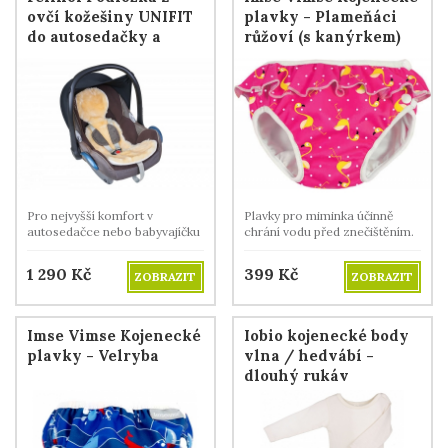
ovčí kožešiny UNIFIT
plavky - Plameňáci
do autosedačky a
růžoví (s kanýrkem)
vajíčka
Pro nejvyšší komfort v
Plavky pro miminka účinně
autosedačce nebo babyvajíčku
chrání vodu před znečištěním.
v létě i v zimě.
1 290
Kč
399
Kč
ZOBRAZIT
ZOBRAZIT
Imse Vimse Kojenecké
Iobio kojenecké body
plavky - Velryba
vlna / hedvábí -
dlouhý rukáv