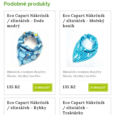
Podobné produkty
Eco Capart Nákrčník
Eco Capart Nákrčník
/ slintáček - Dodo
/ slintáček - Mořský
modrý
koník
Slintáček s tenkým StayDry
Slintáček s tenkým StayDry
flísem, vhodný i na léto.
flísem, vhodný i na léto.
135
Kč
135
Kč
ZOBRAZIT
ZOBRAZIT
Eco Capart Nákrčník
Eco Capart Nákrčník
/ slintáček - Rybky
/ slintáček -
Traktůrky