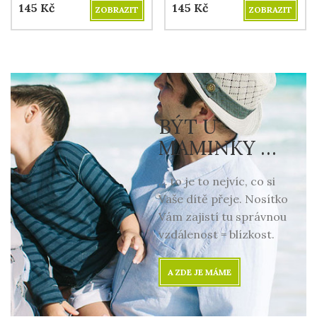
145
Kč
145
Kč
ZOBRAZIT
ZOBRAZIT
BÝT U
MAMINKY …
… to je to nejvíc, co si
Vaše dítě přeje. Nosítko
Vám zajistí tu správnou
vzdálenost = blízkost.
A ZDE JE MÁME