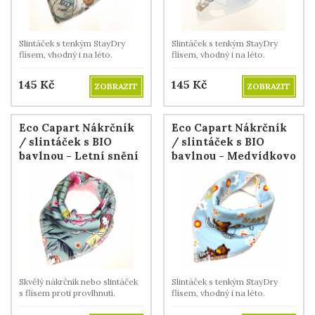
Slintáček s tenkým StayDry
Slintáček s tenkým StayDry
flísem, vhodný i na léto.
flísem, vhodný i na léto.
145
Kč
145
Kč
ZOBRAZIT
ZOBRAZIT
Eco Capart Nákrčník
Eco Capart Nákrčník
/ slintáček s BIO
/ slintáček s BIO
bavlnou - Letní snění
bavlnou - Medvídkovo
nové kolo
Skvělý nákrčník nebo slintáček
Slintáček s tenkým StayDry
s flísem proti provlhnutí.
flísem, vhodný i na léto.