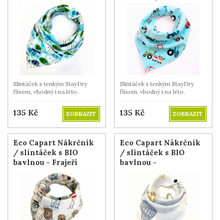
Slintáček s tenkým StayDry
Slintáček s tenkým StayDry
flísem, vhodný i na léto.
flísem, vhodný i na léto.
135
Kč
135
Kč
ZOBRAZIT
ZOBRAZIT
Eco Capart Nákrčník
Eco Capart Nákrčník
/ slintáček s BIO
/ slintáček s BIO
bavlnou - Frajeři
bavlnou -
Horkovzdušné balóny