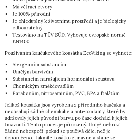
Má větrací otvory
Je 100% přírodní
Je ohleduplný k životnímu prostředí a je biologicky
odbouratelný
Testováno na TÜV SÜD. Vyhovuje evropské normě
EN1400.
Používáním kaučukového kousátka EcoViking se vyhnete:
Alergenním substancím
Umělým barvivům
Substancím narušujícím hormonální soustavu
Chemickým změkčovadlům
Parabenům, nitrosaminům, PVC, BPA a ftalátům
Jelikož kousátka jsou vyrobena z přírodního kaučuku a
neobsahují žádné chemikálie a anti-oxidanty, které by
udržovaly jejich původní barvu, po čase dochází k jejich
tmavnutí. Tento proces je přirozený. I když nehrozí
žádné nebezpečí, pokud se používá déle, než je
doporučeno. Jakmile kosátko ztmavne a stane se