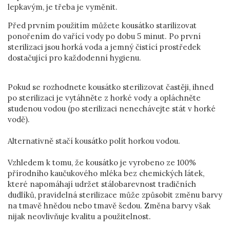
lepkavým, je třeba je vyměnit.
Před prvním použitím můžete kousátko starilizovat
ponořením do vařící vody po dobu 5 minut. Po první
sterilizaci jsou horká voda a jemný čistící prostředek
dostačující pro každodenní hygienu.
Pokud se rozhodnete kousátko sterilizovat častěji, ihned
po sterilizaci je vytáhněte z horké vody a opláchněte
studenou vodou (po sterilizaci nenechávejte stát v horké
vodě).
Alternativně stačí kousátko polít horkou vodou.
Vzhledem k tomu, že kousátko je vyrobeno ze 100%
přírodního kaučukového mléka bez chemických látek,
které napomáhají udržet stálobarevnost tradičních
dudlíků, pravidelná sterilizace může způsobit změnu barvy
na tmavě hnědou nebo tmavě šedou. Změna barvy však
nijak neovlivňuje kvalitu a použitelnost.