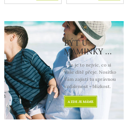
BÝT U
MAMINKY …
… to je to nejvíc, co si
Vaše dítě přeje. Nosítko
Vám zajistí tu správnou
vzdálenost = blízkost.
A ZDE JE MÁME