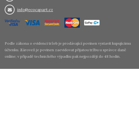
info@ecocapart.cz
Podle zákona o evidenci tržeb je prodávající povinen vystavit kupujícímu
účtenku. Zároveň je povinen zaevidovat přijatou tržbu u správce daně
online; v případě technického výpadku pak nejpozději do 48 hodin.