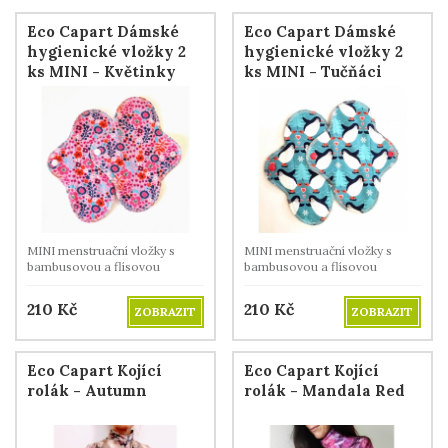
Eco Capart Dámské
Eco Capart Dámské
hygienické vložky 2
hygienické vložky 2
ks MINI - Květinky
ks MINI - Tučňáci
MINI menstruační vložky s
MINI menstruační vložky s
bambusovou a flísovou
bambusovou a flísovou
vrstvou
vrstvou
210
Kč
210
Kč
ZOBRAZIT
ZOBRAZIT
Eco Capart Kojící
Eco Capart Kojící
rolák - Autumn
rolák - Mandala Red