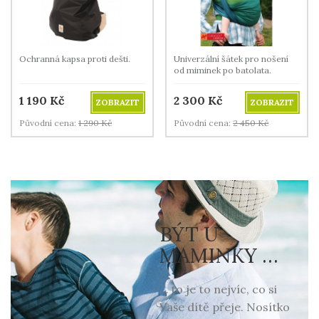
Ochranná kapsa proti dešti.
Univerzální šátek pro nošení
od miminek po batolata.
1 190
Kč
2 300
Kč
ZOBRAZIT
ZOBRAZIT
Původní cena:
1 290
Kč
Původní cena:
2 450
Kč
BÝT U
MAMINKY …
… to je to nejvíc, co si
Vaše dítě přeje. Nosítko