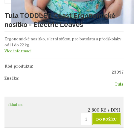
Tula TODDLER Coast Ergonomické
nosítko - Electric Leaves
Ergonomické nosítko, s letní síťkou, pro batolata a předškoláky
od 11 do 22 kg.
Více informací
Kód produktu:
23097
Značka:
Tula
skladem
2 800
Kč
s DPH
DO KOŠÍKU