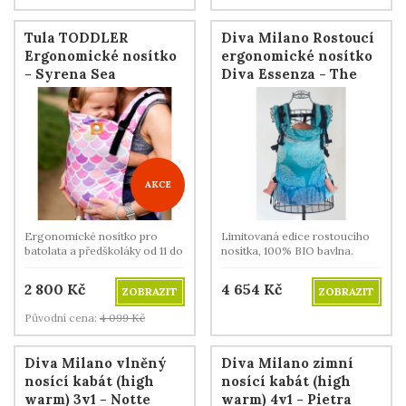
Tula TODDLER
Diva Milano Rostoucí
Ergonomické nosítko
ergonomické nosítko
- Syrena Sea
Diva Essenza - The
One! - Oceano
AKCE
Ergonomické nosítko pro
Limitovaná edice rostoucího
batolata a předškoláky od 11 do
nosítka, 100% BIO bavlna.
22 kg.
2 800
Kč
4 654
Kč
ZOBRAZIT
ZOBRAZIT
Původní cena:
4 099
Kč
Diva Milano vlněný
Diva Milano zimní
nosící kabát (high
nosící kabát (high
warm) 3v1 - Notte
warm) 4v1 - Pietra