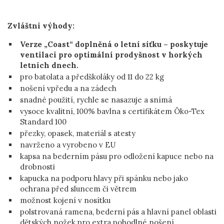
Zvláštní výhody:
Verze „Coast“ doplněná o letní síťku – poskytuje
ventilaci pro optimální prodyšnost v horkých
letních dnech.
pro batolata a předškoláky od 11 do 22 kg
nošení vpředu a na zádech
snadné použití, rychle se nasazuje a snímá
vysoce kvalitní, 100% bavlna s certifikátem Öko-Tex
Standard 100
přezky, opasek, materiál s atesty
navrženo a vyrobeno v EU
kapsa na bederním pásu pro odložení kapuce nebo na
drobnosti
kapucka na podporu hlavy při spánku nebo jako
ochrana před sluncem či větrem
možnost kojení v nosítku
polstrovaná ramena, bederní pás a hlavní panel oblasti
dětských nožek pro extra pohodlné nošení