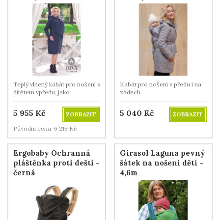
Teplý vlnený kabát pro nošení s
Kabát pro nošení v předu i na
dítětem vpředu, jako
zádech.
těhotenský i jako běžný kabát.
5 955
Kč
5 040
Kč
ZOBRAZIT
ZOBRAZIT
Původní cena:
6 215
Kč
Ergobaby Ochranná
Girasol Laguna pevný
pláštěnka proti dešti -
šátek na nošení dětí -
černá
4,6m