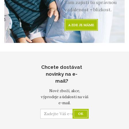
Vám zajistí tu správnou
vzdálenost = blízkost.
A ZDE JE MÁME
Chcete dostávat
novinky na e-
mail?
Nové zboží, akce,
výprodeje a údalosti na váš
e-mail.
OK