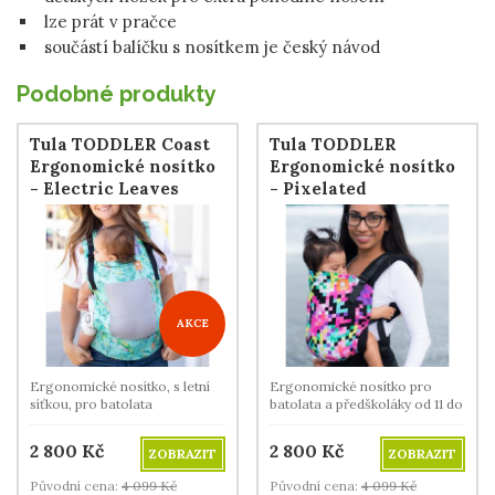
lze prát v pračce
součástí balíčku s nosítkem je český návod
Podobné produkty
Tula TODDLER Coast
Tula TODDLER
Ergonomické nosítko
Ergonomické nosítko
- Electric Leaves
- Pixelated
AKCE
Ergonomické nosítko, s letní
Ergonomické nosítko pro
síťkou, pro batolata
batolata a předškoláky od 11 do
a předškoláky od 11 do 22 kg.
22 kg.
2 800
Kč
2 800
Kč
ZOBRAZIT
ZOBRAZIT
Původní cena:
4 099
Kč
Původní cena:
4 099
Kč