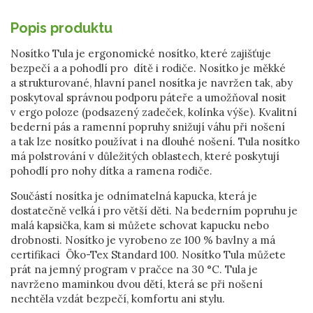
Popis produktu
Nosítko Tula je ergonomické nosítko, které zajišťuje
bezpečí a a pohodlí pro dítě i rodiče. Nosítko je měkké
a strukturované, hlavní panel nosítka je navržen tak, aby
poskytoval správnou podporu páteře a umožňoval nosit
v ergo poloze (podsazený zadeček, kolínka výše). Kvalitní
bederní pás a ramenní popruhy snižují váhu při nošení
a tak lze nosítko používat i na dlouhé nošení. Tula nosítko
má polstrování v důležitých oblastech, které poskytují
pohodlí pro nohy dítka a ramena rodiče.
Součástí nosítka je odnímatelná kapucka, která je
dostatečně velká i pro větší děti. Na bederním popruhu je
malá kapsička, kam si můžete schovat kapucku nebo
drobnosti. Nosítko je vyrobeno ze 100 % bavlny a má
certifikaci Öko-Tex Standard 100. Nosítko Tula můžete
prát na jemný program v pračce na 30 °C. Tula je
navrženo maminkou dvou dětí, která se při nošení
nechtěla vzdát bezpečí, komfortu ani stylu.