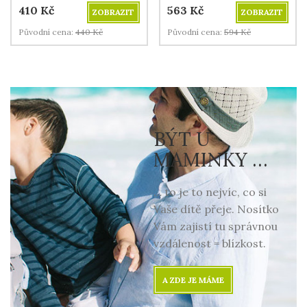
410
Kč
563
Kč
ZOBRAZIT
ZOBRAZIT
Původní cena:
440
Kč
Původní cena:
594
Kč
BÝT U
MAMINKY …
… to je to nejvíc, co si
Vaše dítě přeje. Nosítko
Vám zajistí tu správnou
vzdálenost = blízkost.
A ZDE JE MÁME