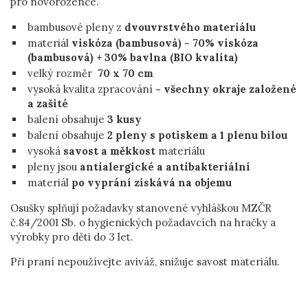
pro novorozence.
bambusové pleny z
dvouvrstvého materiálu
materiál
viskóza (bambusová) - 70% viskóza
(bambusová) + 30% bavlna (BIO kvalita)
velký rozměr
70 x 70 cm
vysoká kvalita zpracování
-
všechny okraje založené
a zašité
balení obsahuje
3 kusy
balení obsahuje
2 pleny s potiskem a 1 plenu bílou
vysoká
savost a měkkost
materiálu
pleny jsou
antialergické a antibakteriální
materiál
po vyprání získává na objemu
Osušky splňují požadavky stanovené vyhláškou MZČR
č.84/2001 Sb. o hygienických požadavcích na hračky a
výrobky pro děti do 3 let.
Při praní nepoužívejte aviváž, snižuje savost materiálu.