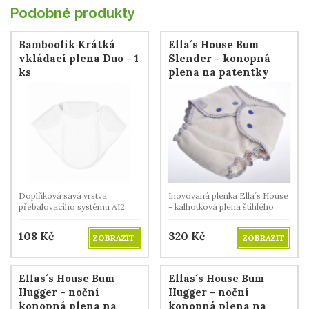
Podobné produkty
Bamboolik Krátká
Ella´s House Bum
vkládací plena Duo - 1
Slender - konopná
ks
plena na patentky
Doplňková savá vrstva
Inovovaná plenka Ella´s House
přebalovacího systému AI2
- kalhotková plena štíhlého
DUO. .
vzhledu a vysoké savosti.
108
Kč
320
Kč
ZOBRAZIT
ZOBRAZIT
Ellas´s House Bum
Ellas´s House Bum
Hugger - noční
Hugger - noční
konopná plena na
konopná plena na