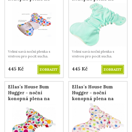
patentky - Crazy Dots
patentky - Mint
Velmi savá noční plenka s
Velmi savá noční plenka s
vrstvou pro pocit sucha.
vrstvou pro pocit sucha.
445
Kč
445
Kč
ZOBRAZIT
ZOBRAZIT
Ellas´s House Bum
Ellas´s House Bum
Hugger - noční
Hugger - noční
konopná plena na
konopná plena na
suchý zip - Crazy Dots
suchý zip - Stars