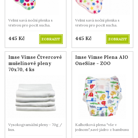
Velmi savá noční plenka s
Velmi savá noční plenka s
vrstvou pro pocit sucha.
vrstvou pro pocit sucha.
445
Kč
445
Kč
ZOBRAZIT
ZOBRAZIT
Imse Vimse Čtvercové
Imse Vimse Plena AIO
mušelínové pleny
OneSize - ZOO
70x70, 4 ks
Vysokogramážní pleny - 70g /
Kalhotková plena "vše v
kus.
jednom",savé jádro z bambusu
a BIO bavlny.