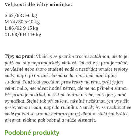
Velikosti dle váhy miminka:
S 62/68 3-6 kg
M 74/80 5-10 kg
L 86/92 9-15 kg
XL 98/104 14+ kg
Tipy na praní:
Vlňáčky se praním trochu zatáhnou, ale to je
potřeba, aby nepropouštěly vlhkost. Důležité je prát je ručně,
ve vlažné nebo skoro studené vodě a nestřídat prudce teploty
vody, např. při praní vlažná voda a při máchání úplně
studená. Používat speciální prostředky na vlnu, prát je jen
velmi málo, nechávat hodně větrat, ale ne na přímém slunci.
Při praní je nedrbat, netřít pleteninu o sebe, spíše jen jemně
vymačkat. Stejně tak při sušení, násilně neždímat, jen vysušit
přebytečnou vodu, např.do ručníku. Neměly by se nechávat ve
vodě (pokud se zrovna neimpregnují) dlouho, stačí jen krátce
přeprat, vlákno pak bobtná a může plstnatět.
Podobné produkty