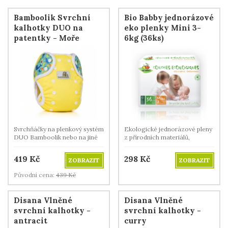
Bamboolik Svrchní
Bio Babby jednorázové
kalhotky DUO na
eko plenky Mini 3-
patentky - Moře
6kg (36ks)
Svrchňáčky na plenkový systém
Ekologické jednorázové pleny
DUO Bamboolik nebo na jiné
z přírodních materiálů,
druhy látkových plen.
prodyšné, vysoce savé.
419
Kč
298
Kč
ZOBRAZIT
ZOBRAZIT
Původní cena:
439
Kč
Disana Vlněné
Disana Vlněné
svrchní kalhotky -
svrchní kalhotky -
antracit
curry