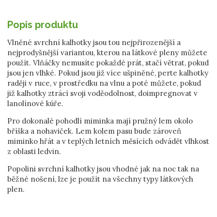
Popis produktu
Vlněné svrchní kalhotky jsou tou nejpřirozenější a
nejprodyšnější variantou, kterou na látkové pleny můžete
použít. Vlňáčky nemusíte pokaždé prát, stačí větrat, pokud
jsou jen vlhké. Pokud jsou již více ušpiněné, perte kalhotky
raději v ruce, v prostředku na vlnu a poté můžete, pokud
již kalhotky ztrácí svoji voděodolnost, doimpregnovat v
lanolínové kúře.
Pro dokonalé pohodlí miminka mají pružný lem okolo
bříška a nohaviček. Lem kolem pasu bude zároveň
miminko hřát a v teplých letních měsících odvádět vlhkost
z oblasti ledvin.
Popolini svrchní kalhotky jsou vhodné jak na noc tak na
běžné nošení, lze je použít na všechny typy látkových
plen.