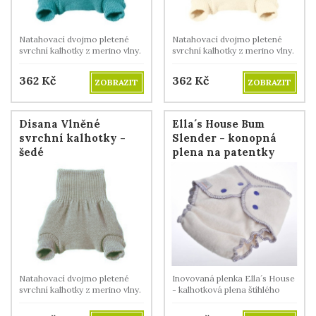
Natahovací dvojmo pletené
Natahovací dvojmo pletené
svrchní kalhotky z merino vlny.
svrchní kalhotky z merino vlny.
362
Kč
362
Kč
ZOBRAZIT
ZOBRAZIT
Disana Vlněné
Ella´s House Bum
svrchní kalhotky -
Slender - konopná
šedé
plena na patentky
Natahovací dvojmo pletené
Inovovaná plenka Ella´s House
svrchní kalhotky z merino vlny.
- kalhotková plena štíhlého
vzhledu a vysoké savosti.