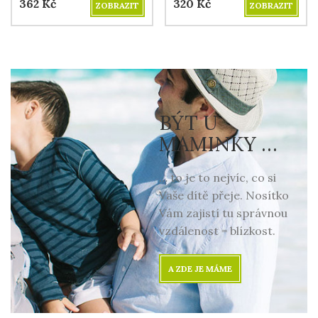
362
Kč
320
Kč
ZOBRAZIT
ZOBRAZIT
BÝT U
MAMINKY …
… to je to nejvíc, co si
Vaše dítě přeje. Nosítko
Vám zajistí tu správnou
vzdálenost = blízkost.
A ZDE JE MÁME