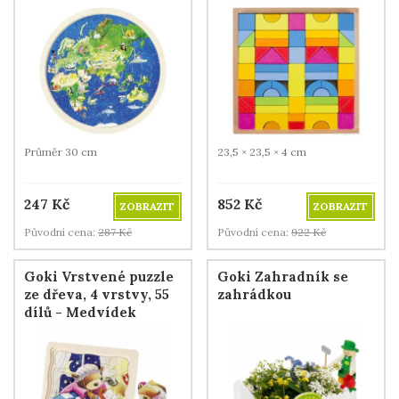
Průměr 30 cm
23,5 × 23,5 × 4 cm
247
Kč
852
Kč
ZOBRAZIT
ZOBRAZIT
Původní cena:
287
Kč
Původní cena:
922
Kč
Goki Vrstvené puzzle
Goki Zahradník se
ze dřeva, 4 vrstvy, 55
zahrádkou
dílů - Medvídek