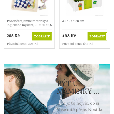
Procvičení jemné motoriky a
33 × 26 × 28 cm
logického myšlení, 20 × 20 × 1,5
cm
288
Kč
493
Kč
ZOBRAZIT
ZOBRAZIT
Původní cena:
308
Kč
Původní cena:
543
Kč
BÝT U
MAMINKY …
… to je to nejvíc, co si
Vaše dítě přeje. Nosítko