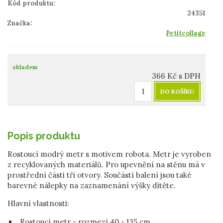
Kód produktu:
24351
Značka:
Petitcollage
skladem
366
Kč
s DPH
DO KOŠÍKU
Popis produktu
Rostoucí modrý metr s motivem robota. Metr je vyroben
z recyklovaných materiálů. Pro upevnění na stěnu má v
prostřední části tři otvory. Součástí balení jsou také
barevné nálepky na zaznamenání výšky dítěte.
Hlavní vlastnosti:
Rostoucí metr - rozmezí 40 - 135 cm