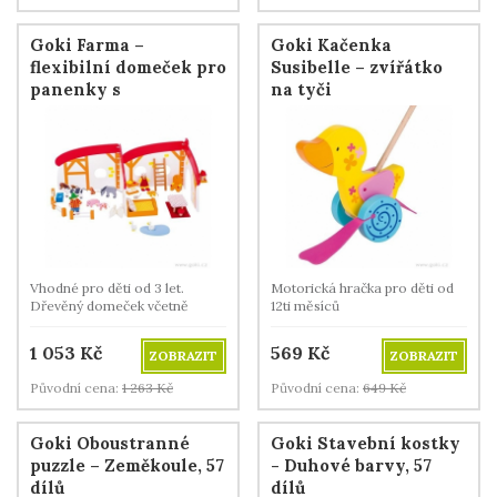
Goki Farma –
Goki Kačenka
flexibilní domeček pro
Susibelle – zvířátko
panenky s
na tyči
vybavením, 35 dílů
Vhodné pro děti od 3 let.
Motorická hračka pro děti od
Dřevěný domeček včetně
12ti měsíců
panenek a zvířátek.
1 053
Kč
569
Kč
ZOBRAZIT
ZOBRAZIT
Původní cena:
1 263
Kč
Původní cena:
649
Kč
Goki Oboustranné
Goki Stavební kostky
puzzle – Zeměkoule, 57
- Duhové barvy, 57
dílů
dílů