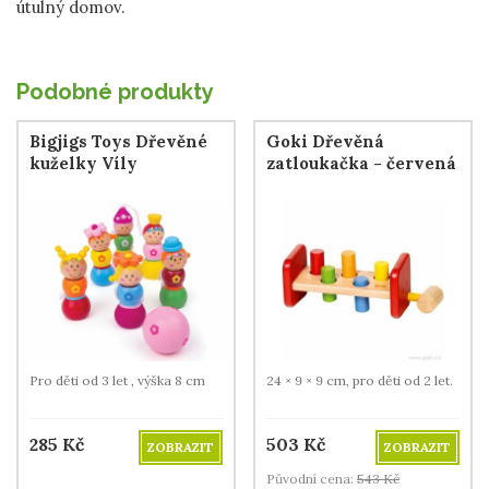
útulný domov.
Podobné produkty
Bigjigs Toys Dřevěné
Goki Dřevěná
kuželky Víly
zatloukačka - červená
Pro děti od 3 let , výška 8 cm
24 × 9 × 9 cm, pro děti od 2 let.
285
Kč
503
Kč
ZOBRAZIT
ZOBRAZIT
Původní cena:
543
Kč