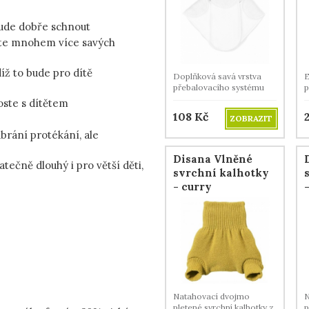
 bude dobře schnout
káte mnohem více savých
díž to bude pro dítě
Doplňková savá vrstva
E
přebalovacího systému
p
AI2 DUO. .
m
oste s dítětem
v
108
Kč
ZOBRAZIT
rání protékání, ale
Disana Vlněné
tečně dlouhý i pro větší děti,
svrchní kalhotky
- curry
Natahovací dvojmo
N
pletené svrchní kalhotky z
p