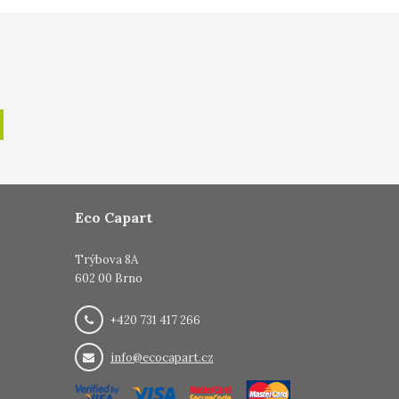
Eco Capart
Trýbova 8A
602 00 Brno
+420 731 417 266
info@ecocapart.cz