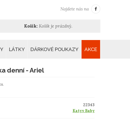
Najdete nás na
Košík:
Košík je prázdný.
Y
LÁTKY
DÁRKOVÉ POUKAZY
AKCE
 denní - Ariel
u.
22343
Katyv Baby