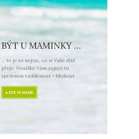
BÝT U MAMINKY …
… to je to nejvíc, co si Vaše dítě
přeje. Nosítko Vám zajistí tu
správnou vzdálenost = blízkost.
A ZDE JE MÁME