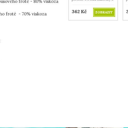
usového froté - 80% viskóza
merino vlny.
m
362
Kč
ZOBRAZIT
o froté - 70% viskoza
t