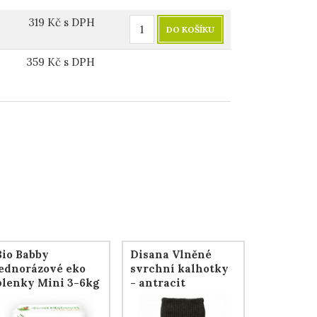
319
Kč
s DPH
DO KOŠÍKU
359
Kč
s DPH
Bio Babby
Disana Vlněné
jednorázové eko
svrchní kalhotky
plenky Mini 3-6kg
- antracit
(36ks)