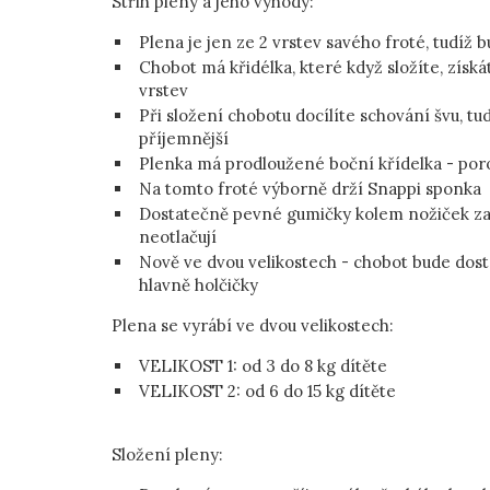
Střih pleny a jeho výhody:
Plena je jen ze 2 vrstev savého froté, tudíž
Chobot má křidélka, které když složíte, zís
vrstev
Při složení chobotu docílíte schování švu, tu
příjemnější
Plenka má prodloužené boční křídelka - por
Na tomto froté výborně drží Snappi sponka
Dostatečně pevné gumičky kolem nožiček zab
neotlačují
Nově ve dvou velikostech - chobot bude dosta
hlavně holčičky
Plena se vyrábí ve dvou velikostech:
VELIKOST 1:
od 3 do 8 kg dítěte
VELIKOST 2:
od 6 do 15 kg dítěte
Složení pleny: