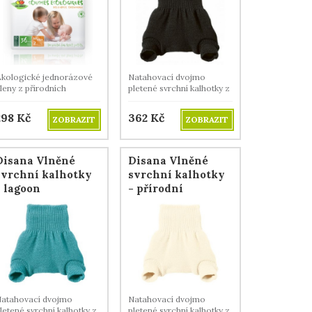
kologické jednorázové
Natahovací dvojmo
leny z přírodních
pletené svrchní kalhotky z
ateriálů, prodyšné,
merino vlny.
ysoce savé.
298
Kč
362
Kč
ZOBRAZIT
ZOBRAZIT
Disana Vlněné
Disana Vlněné
svrchní kalhotky
svrchní kalhotky
- lagoon
- přírodní
atahovací dvojmo
Natahovací dvojmo
letené svrchní kalhotky z
pletené svrchní kalhotky z