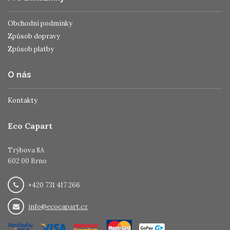
Obchodní podmínky
Způsob dopravy
Způsob platby
O nás
Kontakty
Eco Capart
Trýbova 8A
602 00 Brno
+420 731 417 266
info@ecocapart.cz