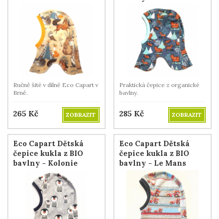
zvířata
rodinka
Ručně šité v dílně Eco Capart v
Praktická čepice z organické
Brně.
bavlny.
265
Kč
285
Kč
ZOBRAZIT
ZOBRAZIT
Eco Capart Dětská
Eco Capart Dětská
čepice kukla z BIO
čepice kukla z BIO
bavlny - Kolonie
bavlny - Le Mans
tučňáků