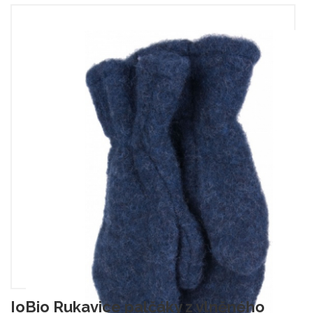
IoBio Rukavice palčáky z vlněného