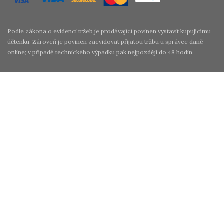
Podle zákona o evidenci tržeb je prodávající povinen vystavit kupujícímu
účtenku. Zároveň je povinen zaevidovat přijatou tržbu u správce daně
online; v případě technického výpadku pak nejpozději do 48 hodin.