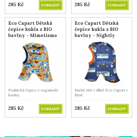
285
Kč
285
Kč
ZOBRAZIT
ZOBRAZIT
Eco Capart Dětská
Eco Capart Dětská
čepice kukla z BIO
čepice kukla z BIO
bavlny - Mimetismo
bavlny - Nightly
meeting
Praktická čepice z organické
Ručně šité v dílně Eco Capart v
bavlny.
Brně.
285
Kč
285
Kč
ZOBRAZIT
ZOBRAZIT