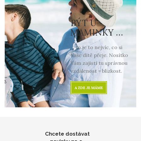
BÝT U
MAMINKY …
… to je to nejvíc, co si
Vaše dítě přeje. Nosítko
Vám zajistí tu správnou
vzdálenost = blízkost.
A ZDE JE MÁME
Chcete dostávat