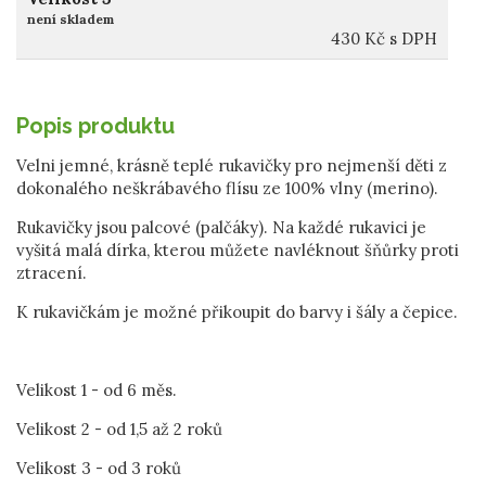
není skladem
430
Kč
s DPH
Popis produktu
Velni jemné, krásně teplé rukavičky pro nejmenší děti z
dokonalého neškrábavého flísu ze 100% vlny (merino).
Rukavičky jsou palcové (palčáky). Na každé rukavici je
vyšitá malá dírka, kterou můžete navléknout šňůrky proti
ztracení.
K rukavičkám je možné přikoupit do barvy i šály a čepice.
Velikost 1 - od 6 měs.
Velikost 2 - od 1,5 až 2 roků
Velikost 3 - od 3 roků