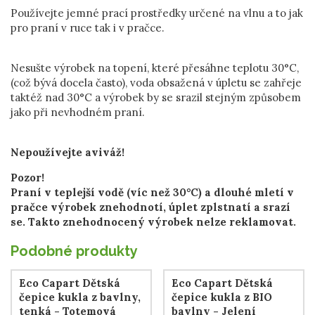
Používejte jemné prací prostředky určené na vlnu a to jak
pro praní v ruce tak i v pračce.
Nesušte výrobek na topení, které přesáhne teplotu 30°C,
(což bývá docela často), voda obsažená v úpletu se zahřeje
taktéž nad 30°C a výrobek by se srazil stejným způsobem
jako při nevhodném praní.
Nepoužívejte aviváž!
Pozor!
Praní v teplejší vodě (víc než 30°C) a dlouhé mletí v
pračce výrobek znehodnotí, úplet zplstnatí a srazí
se. Takto znehodnocený výrobek nelze reklamovat.
Podobné produkty
Eco Capart Dětská
Eco Capart Dětská
čepice kukla z bavlny,
čepice kukla z BIO
tenká - Totemová
bavlny - Jelení