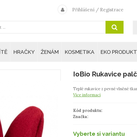
Přihlášení
/
Registrace
ÍTĚ
HRAČKY
ŽENÁM
KOSMETIKA
EKO PRODUKT
IoBio Rukavice palč
Teplé rukavice z pevné vlněné tk
Více informací
Kód produktu:
Značka:
Vyberte si variantu