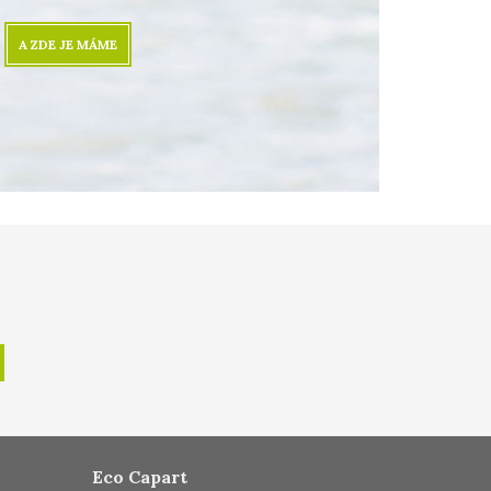
A ZDE JE MÁME
Eco Capart