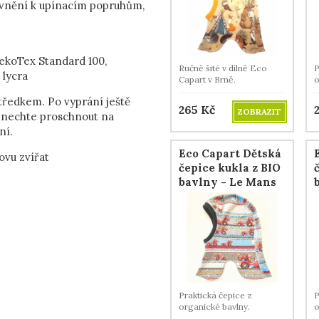
evnění k upínacím popruhům,
OekoTex Standard 100,
Ručně šité v dílně Eco
P
 lycra
Capart v Brně.
o
ředkem. Po vyprání ještě
265
Kč
ZOBRAZIT
a nechte proschnout na
ní.
Eco Capart Dětská
ovu zvířat
čepice kukla z BIO
bavlny - Le Mans
Praktická čepice z
P
organické bavlny.
o