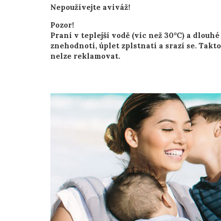
Nepoužívejte aviváž!
Pozor!
Praní v teplejší vodě (víc než 30°C) a dlouh
znehodnotí, úplet zplstnatí a srazí se. Ta
nelze reklamovat.