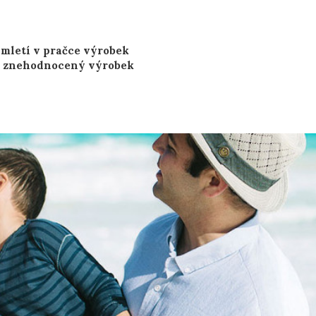
é mletí v pračce výrobek
kto znehodnocený výrobek