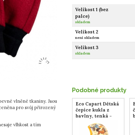
Velikost 1 (bez
palce)
skladem
Velikost 2
není skladem
Velikost 3
skladem
Podobné produkty
pevné vlněné tkaniny. Jsou
Eco Capart Dětská
 ceněna pro svůj přirozený
čepice kukla z
bavlny, tenká -
Totemová zvířata
esaje vlhkost a tím