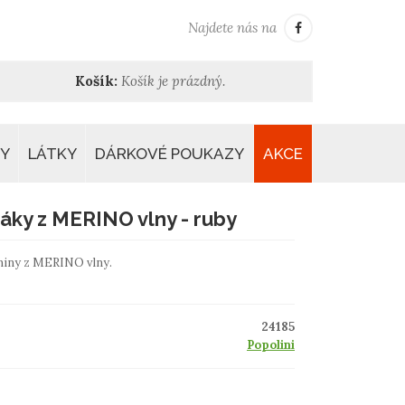
Najdete nás na
Košík:
Košík je prázdný.
Y
LÁTKY
DÁRKOVÉ POUKAZY
AKCE
áky z MERINO vlny - ruby
aniny z MERINO vlny.
24185
Popolini