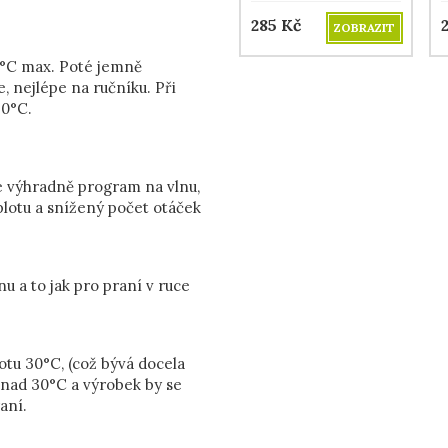
285
Kč
ZOBRAZIT
0°C max. Poté jemně
, nejlépe na ručníku. Při
30°C.
e výhradně program na vlnu,
plotu a snížený počet otáček
u a to jak pro praní v ruce
otu 30°C, (což bývá docela
ž nad 30°C a výrobek by se
aní.