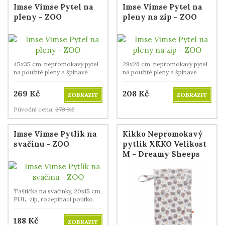
Imse Vimse Pytel na
Imse Vimse Pytel na
pleny - ZOO
pleny na zip - ZOO
45x35 cm, nepromokavý pytel
28x26 cm, nepromokavý pytel
na použité pleny a špinavé
na použité pleny a špinavé
prádlo.
prádlo.
269
Kč
208
Kč
ZOBRAZIT
ZOBRAZIT
Původní cena:
273
Kč
Imse Vimse Pytlík na
Kikko Nepromokavý
svačinu - ZOO
pytlík XKKO Velikost
M - Dreamy Sheeps
Taštička na svačinky, 20x15 cm,
PUL, zip, rozepínací poutko.
188
Kč
ZOBRAZIT