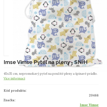
Imse Vimse Pytel na pleny - SNÍH
45x35 cm, nepromokavý pytel na použité pleny a špinavé prádlo.
Více informací
Kód produktu:
20466
Značka:
Imse Vimse