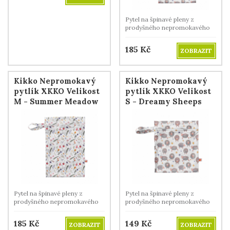
Pytel na špinavé pleny z
prodyšného nepromokavého
materiálu.
185
Kč
ZOBRAZIT
Kikko Nepromokavý
Kikko Nepromokavý
pytlík XKKO Velikost
pytlík XKKO Velikost
M - Summer Meadow
S - Dreamy Sheeps
Pytel na špinavé pleny z
Pytel na špinavé pleny z
prodyšného nepromokavého
prodyšného nepromokavého
materiálu.
materiálu.
185
Kč
149
Kč
ZOBRAZIT
ZOBRAZIT