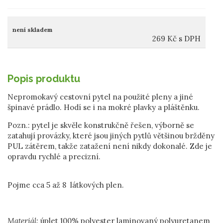
není skladem
269
Kč
s DPH
Popis produktu
Nepromokavý cestovní pytel na použité pleny a jiné
špinavé prádlo. Hodí se i na mokré plavky a pláštěnku.
Pozn.: pytel je skvěle konstrukčně řešen, výborně se
zatahují provázky, které jsou jiných pytlů většinou bržděny
PUL zátěrem, takže zatažení není nikdy dokonalé. Zde je
opravdu rychlé a precizní.
Pojme cca 5 až 8 látkových plen.
Materiál:
úplet 100% polyester laminovaný polyuretanem