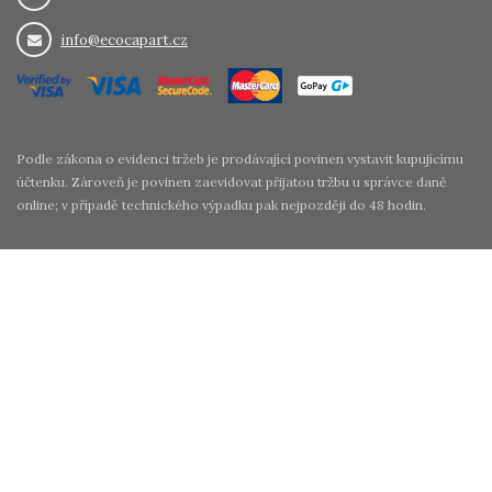
info@ecocapart.cz
Podle zákona o evidenci tržeb je prodávající povinen vystavit kupujícímu
účtenku. Zároveň je povinen zaevidovat přijatou tržbu u správce daně
online; v případě technického výpadku pak nejpozději do 48 hodin.