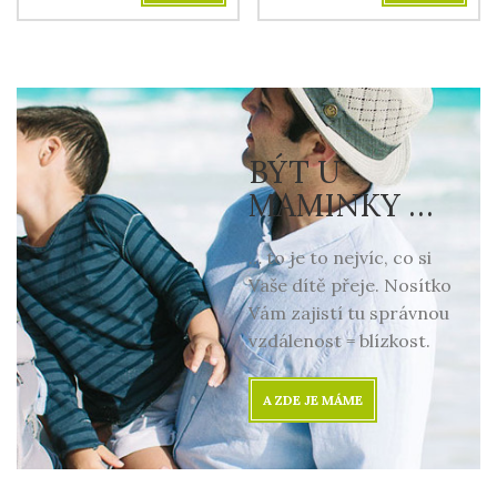
BÝT U
MAMINKY …
… to je to nejvíc, co si
Vaše dítě přeje. Nosítko
Vám zajistí tu správnou
vzdálenost = blízkost.
A ZDE JE MÁME