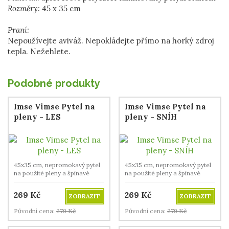
Rozměry:
45 x 35 cm
Praní:
Nepoužívejte aviváž. Nepokládejte přímo na horký zdroj
tepla. Nežehlete.
Podobné produkty
Imse Vimse Pytel na
Imse Vimse Pytel na
pleny - LES
pleny - SNÍH
45x35 cm, nepromokavý pytel
45x35 cm, nepromokavý pytel
na použité pleny a špinavé
na použité pleny a špinavé
prádlo.
prádlo.
269
Kč
269
Kč
ZOBRAZIT
ZOBRAZIT
Původní cena:
279
Kč
Původní cena:
279
Kč