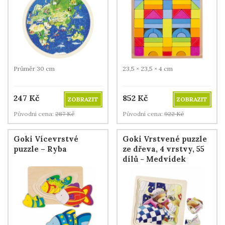
Průměr 30 cm
23,5 × 23,5 × 4 cm
247
Kč
852
Kč
ZOBRAZIT
ZOBRAZIT
Původní cena:
287
Kč
Původní cena:
922
Kč
Goki Vícevrstvé
Goki Vrstvené puzzle
puzzle – Ryba
ze dřeva, 4 vrstvy, 55
dílů - Medvídek