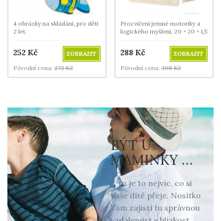
4 obrázky na skládání, pro děti
Procvičení jemné motoriky a
2 let.
logického myšlení, 20 × 20 × 1,5
cm
252
Kč
288
Kč
ZOBRAZIT
ZOBRAZIT
Původní cena:
272
Kč
Původní cena:
308
Kč
BÝT U
MAMINKY …
… to je to nejvíc, co si
Vaše dítě přeje. Nosítko
Vám zajistí tu správnou
vzdálenost = blízkost.