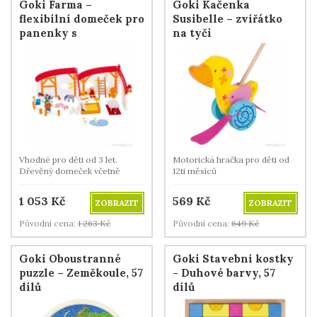
Goki Farma –
Goki Kačenka
flexibilní domeček pro
Susibelle – zvířátko
panenky s
na tyči
vybavením, 35 dílů
Vhodné pro děti od 3 let.
Motorická hračka pro děti od
Dřevěný domeček včetně
12ti měsíců
panenek a zvířátek.
1 053
Kč
569
Kč
ZOBRAZIT
ZOBRAZIT
Původní cena:
1 263
Kč
Původní cena:
649
Kč
Goki Oboustranné
Goki Stavební kostky
puzzle – Zeměkoule, 57
- Duhové barvy, 57
dílů
dílů