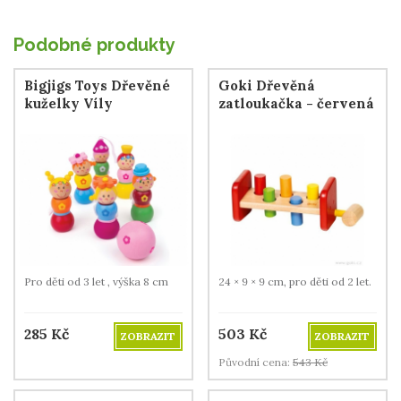
Podobné produkty
Bigjigs Toys Dřevěné
Goki Dřevěná
kuželky Víly
zatloukačka - červená
Pro děti od 3 let , výška 8 cm
24 × 9 × 9 cm, pro děti od 2 let.
285
Kč
503
Kč
ZOBRAZIT
ZOBRAZIT
Původní cena:
543
Kč