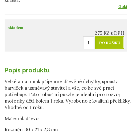
Značka:
Goki
skladem
275
Kč
s DPH
DO KOŠÍKU
Popis produktu
Velké a na omak příjemné dřevěné úchytky, spousta
barviček a usměvavý stavitel a vše, co ke své práci
potřebuje. Toto robustní puzzle je ideální pro rozvoj
motoriky dětí kolem 1 roku. Vyrobeno z kvalitní překližky.
Vhodné od 1 roku.
Materiál: dřevo
Rozměr:
30 x 21 x 2,3 cm