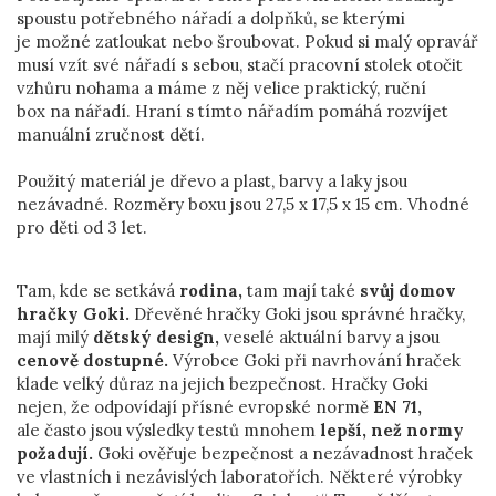
spoustu potřebného nářadí a dolpňků, se kterými
je možné zatloukat nebo šroubovat. Pokud si malý opravář
musí vzít své nářadí s sebou, stačí pracovní stolek otočit
vzhůru nohama a máme z něj velice praktický, ruční
box na nářadí. Hraní s tímto nářadím pomáhá rozvíjet
manuální zručnost dětí.
Použitý materiál je dřevo a plast, barvy a laky jsou
nezávadné. Rozměry boxu jsou 27,5 x 17,5 x 15 cm. Vhodné
pro děti od 3 let.
Tam, kde se setkává
rodina,
tam mají také
svůj domov
hračky Goki.
Dřevěné hračky Goki jsou správné hračky,
mají milý
dětský design,
veselé aktuální barvy a jsou
cenově dostupné.
Výrobce Goki při navrhování hraček
klade velký důraz na jejich bezpečnost. Hračky Goki
nejen, že odpovídají přísné evropské normě
EN 71,
ale často jsou výsledky testů mnohem
lepší, než normy
požadují.
Goki ověřuje bezpečnost a nezávadnost hraček
ve vlastních i nezávislých laboratořích. Některé výrobky