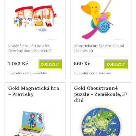
Vhodné pro děti od 3 let.
Motorická hračka pro děti od
Dřevěný domeček včetně
12ti měsíců
panenek a zvířátek.
1 053
Kč
569
Kč
ZOBRAZIT
ZOBRAZIT
Původní cena:
1 263
Kč
Původní cena:
649
Kč
Goki Magnetická hra
Goki Oboustranné
– Převleky
puzzle – Zeměkoule, 57
dílů