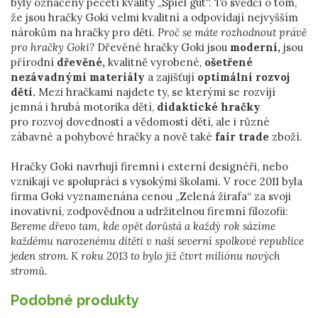
byly označeny pečetí kvality „Spiel gut“. To svědčí o tom,
že jsou hračky Goki velmi kvalitní a odpovídají nejvyšším
nárokům na hračky pro děti.
Proč se máte rozhodnout právě
pro hračky Goki?
Dřevěné hračky Goki jsou
moderní,
jsou
přírodní
dřevěné,
kvalitně vyrobené,
ošetřené
nezávadnými materiály
a zajišťují
optimální rozvoj
dětí.
Mezi hračkami najdete ty, se kterými se rozvíjí
jemná i hrubá motorika dětí,
didaktické hračky
pro rozvoj dovedností a vědomostí dětí, ale i různé
zábavné a pohybové hračky a nově také
fair trade
zboží.
Hračky Goki navrhují firemní i externí designéři, nebo
vznikají ve spolupráci s vysokými školami. V roce 2011 byla
firma Goki vyznamenána cenou „Zelená žirafa“ za svoji
inovativní, zodpovědnou a udržitelnou firemní filozofii:
Bereme dřevo tam, kde opět dorůstá a každý rok sázíme
každému narozenému dítěti v naší severní spolkové republice
jeden strom. K roku 2013 to bylo již čtvrt miliónu nových
stromů.
Podobné produkty