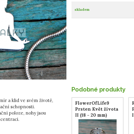
skladem
Podobné produkty
mír a klid ve svém životě,
FlowerOfLife9
itační schopnosti.
Prsten Květ života
ční poloze, nohy jsou
II (18 - 20 mm)
I
centraci.