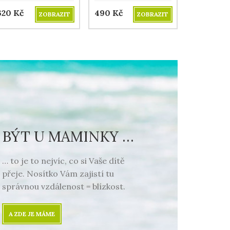
eometrie obsahující
geometrie obsahující
620
Kč
490
Kč
ZOBRAZIT
ZOBRAZIT
tarověké posvátné
starověké posvátné
ýznamy.
významy.
BÝT U MAMINKY …
… to je to nejvíc, co si Vaše dítě
přeje. Nosítko Vám zajistí tu
správnou vzdálenost = blízkost.
A ZDE JE MÁME