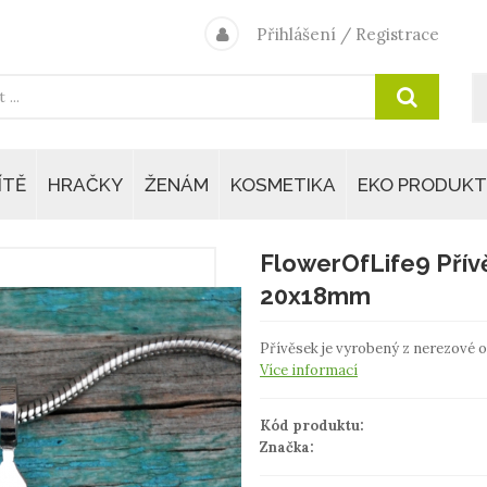
Přihlášení
/
Registrace
ÍTĚ
HRAČKY
ŽENÁM
KOSMETIKA
EKO PRODUKT
FlowerOfLife9 Přív
20x18mm
Přívěsek je vyrobený z nerezové oc
Více informací
Kód produktu:
Značka: