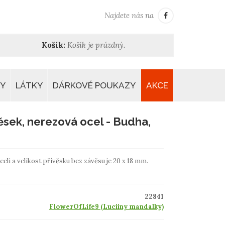
Najdete nás na
Košík:
Košík je prázdný.
Y
LÁTKY
DÁRKOVÉ POUKAZY
AKCE
ěsek, nerezová ocel - Budha,
eli a velikost přívěsku bez závěsu je 20 x 18 mm.
22841
FlowerOfLife9 (Luciiny mandalky)