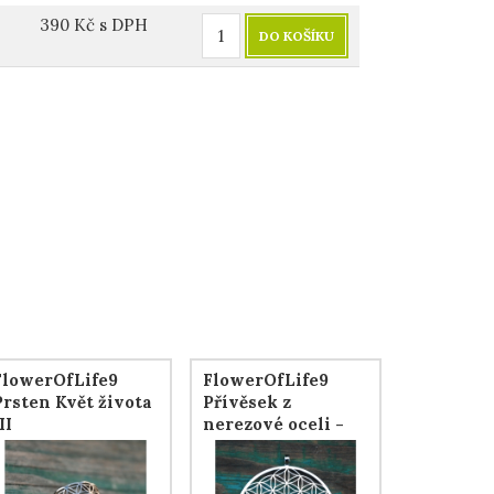
390
Kč
s DPH
DO KOŠÍKU
FlowerOfLife9
FlowerOfLife9
Prsten Květ života
Přívěsek z
II
nerezové oceli -
Květ života s
pevným závěsem,
45 mm