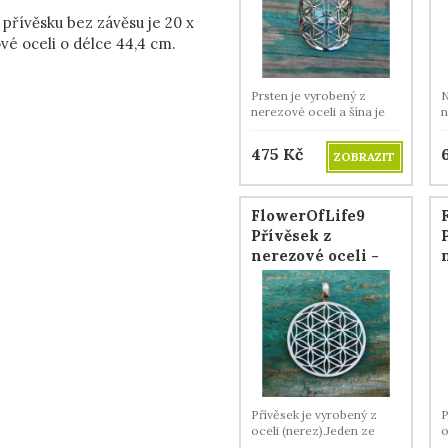
 přívěsku bez závěsu je 20 x
vé oceli o délce 44,4 cm.
Prsten je vyrobený z
N
nerezové oceli a šína je
n
nastavitelná v rozmezí 18
2
- 20 mm.
475
Kč
ZOBRAZIT
FlowerOfLife9
Přívěsek z
nerezové oceli -
Květ života
sedmikruhový, 19
mm
Přívěsek je vyrobený z
P
oceli (nerez).Jeden ze
o
symbolů posvátné
s