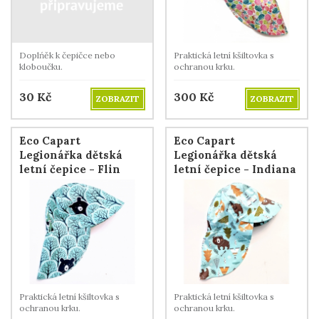
Doplńěk k čepičce nebo
Praktická letní kšiltovka s
kloboučku.
ochranou krku.
30
Kč
300
Kč
ZOBRAZIT
ZOBRAZIT
Eco Capart
Eco Capart
Legionářka dětská
Legionářka dětská
letní čepice - Flin
letní čepice - Indiana
Flon
Sky
Praktická letní kšiltovka s
Praktická letní kšiltovka s
ochranou krku.
ochranou krku.