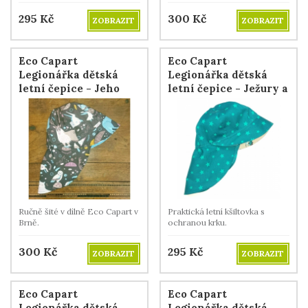
295
Kč
300
Kč
ZOBRAZIT
ZOBRAZIT
Eco Capart
Eco Capart
Legionářka dětská
Legionářka dětská
letní čepice - Jeho
letní čepice - Ježury a
veličenstvo vlk
hvězdičky
Ručně šité v dílně Eco Capart v
Praktická letní kšiltovka s
Brně.
ochranou krku.
300
Kč
295
Kč
ZOBRAZIT
ZOBRAZIT
Eco Capart
Eco Capart
Legionářka dětská
Legionářka dětská