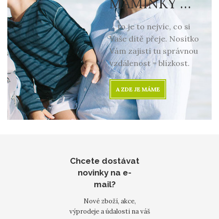
MAMINKY …
… to je to nejvíc, co si
Vaše dítě přeje. Nosítko
Vám zajistí tu správnou
vzdálenost = blízkost.
A ZDE JE MÁME
Chcete dostávat
novinky na e-
mail?
Nové zboží, akce,
výprodeje a údalosti na váš