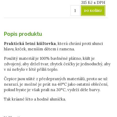
315
Kč
s DPH
DO KOŠÍKU
Popis produktu
Praktická letní kšiltovka
, která chrání proti slunci
hlavu, krček, menším dětem i ramena.
Použitý materiál je 100% bavlněné plátno, kšilt je
zdvojený, aby držel tvar, zbytek čeičky je jednoduchý, aby
v ní nebylo v létě příliš teplo.
Čepice jsou ušité z předepraných materiálů, proto se už
nesrazí, je možné je prát na 40°C jako ostatní oblečení,
pokud byste je však prali na 30°C, vydrží déle barvy.
Tak krásné léto a hodně sluníčka.