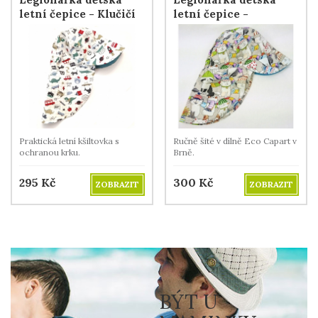
letní čepice - Klučičí
letní čepice -
věci
Kocourkov
Praktická letní kšiltovka s
Ručně šité v dílně Eco Capart v
ochranou krku.
Brně.
295
Kč
300
Kč
ZOBRAZIT
ZOBRAZIT
BÝT U