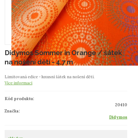
Didymos Sommer in Orange / šátek
na nošení dětí - 4,7 m
Limitovaná edice - luxusní šátek na nošení dětí.
Více informací
Kód produktu:
20410
Značka:
Didymos