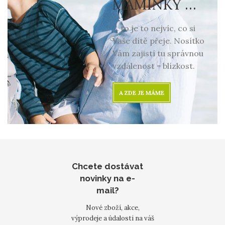
MAMINKY …
… to je to nejvíc, co si
Vaše dítě přeje. Nosítko
Vám zajistí tu správnou
vzdálenost = blízkost.
A ZDE JE MÁME
Chcete dostávat
novinky na e-
mail?
Nové zboží, akce,
výprodeje a údalosti na váš