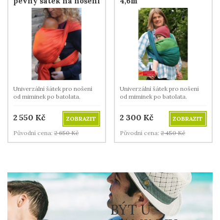
pevný šátek na nošení
4,6m
dětí - 4,6m
Univerzální šátek pro nošení
Univerzální šátek pro nošení
od miminek po batolata.
od miminek po batolata.
2 550
Kč
2 300
Kč
ZOBRAZIT
ZOBRAZIT
Původní cena:
2 650
Kč
Původní cena:
2 450
Kč
BÝT U