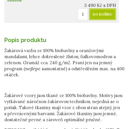
skladem
3 490
Kč
s DPH
DO KOŠÍKU
Popis produktu
Žakárová vazba ze 100% biobavlny s oranžovými
mandalami, lehce dokreslené žlutou, fialkovomodrou a
zelenou. Gramáž cca. 240 g/m2. Praní jen na jemný
program (nejlépe samostatně) s odstředěním max. na 400
otáček.
Žakárové vzory jsou tkané ze 100% biobavlny. Motivy jsou
vytkávané náročnou žakárovou technikou, nejedná se o
potisk. Takové tkaniny mají vzor z obou stran stejný, jen
s převrácenými barvami. Žakárové tkaniny jsou jemné,
dostatečně pevné a zároveň optimálně pružné.