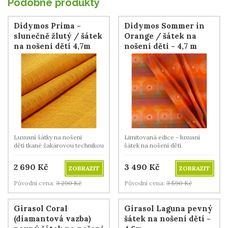
Podobné produkty
Didymos Prima -
Didymos Sommer in
slunečně žlutý / šátek
Orange / šátek na
na nošení dětí 4,7m
nošení dětí - 4,7 m
Luxusní šátky na nošení
Limitovaná edice - luxusní
dětí tkané žakárovou technikou
šátek na nošení dětí.
ze 100% biobavlny.
2 690
Kč
3 490
Kč
ZOBRAZIT
ZOBRAZIT
Původní cena:
3 290
Kč
Původní cena:
3 590
Kč
Girasol Coral
Girasol Laguna pevný
(diamantová vazba)
šátek na nošení dětí -