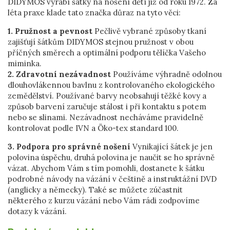
DIDYMOS vyrábí šátky na nošení dětí již od roku 1972. Za
léta praxe klade tato značka důraz na tyto věci:
1. Pružnost a pevnost
Pečlivě vybrané způsoby tkaní
zajišťují šátkům DIDYMOS stejnou pružnost v obou
příčných směrech a optimální podporu tělíčka Vašeho
miminka.
2. Zdravotní nezávadnost
Používáme výhradně odolnou
dlouhovlákennou bavlnu z kontrolovaného ekologického
zemědělství. Používané barvy neobsahují těžké kovy a
způsob barvení zaručuje stálost i při kontaktu s potem
nebo se slinami. Nezávadnost necháváme pravidelně
kontrolovat podle IVN a Öko-tex standard 100.
3. Podpora pro správné nošení
Vynikající šátek je jen
polovina úspěchu, druhá polovina je naučit se ho správně
vázat. Abychom Vám s tím pomohli, dostanete k šátku
podrobné návody na vázání v češtině a instruktážní DVD
(anglicky a německy). Také se můžete zúčastnit
některého z kurzu vázání nebo Vám rádi zodpovíme
dotazy k vázání.