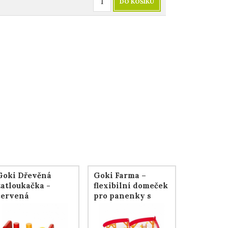
DO KOŠÍKU
Goki Dřevěná
Goki Farma –
zatloukačka -
flexibilní domeček
červená
pro panenky s
vybavením, 35 dílů