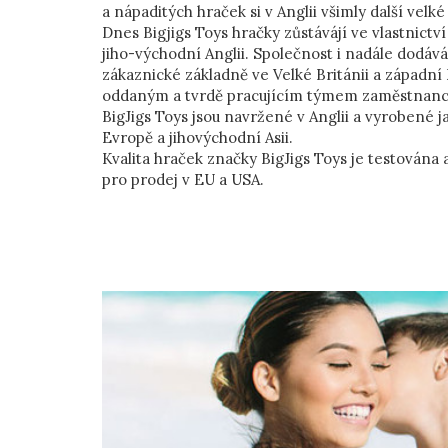
a nápaditých hraček si v Anglii všimly další velké
Dnes Bigjigs Toys hračky zůstávájí ve vlastnictv
jiho-východní Anglii. Společnost i nadále dodává
zákaznické základně ve Velké Británii a západní
oddaným a tvrdě pracujícím týmem zaměstnanc
BigJigs Toys jsou navržené v Anglii a vyrobené j
Evropě a jihovýchodní Asii.
Kvalita hraček značky BigJigs Toys je testová
pro prodej v EU a USA.