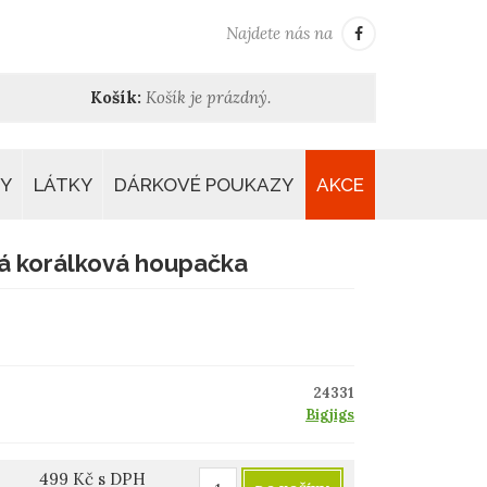
Najdete nás na
Košík:
Košík je prázdný.
Y
LÁTKY
DÁRKOVÉ POUKAZY
AKCE
ná korálková houpačka
24331
Bigjigs
499
Kč
s DPH