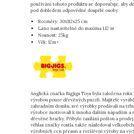
používání tohoto produktu se doporučuje, aby dě
pod dohledem odpovědné dospělé osoby.
Rozměry: 30x112x25 cm
Lano nastavitelné do maxima 1,12 m
Nosnost: 25kg
Věk: 12m+
Anglická značka Bigjigs Toys byla založena roku 
výrobou pouze dřevěných puzzlí. Majitelé vyrábě
zahradním domku, své výrobky prodávali na trhu
výrobce motivovali k mnoha dalším nápadům a ro
dřevěné hračky. Přibylo zasílání poštou a prodej
věhlas značky rostla, takže následoval velkoobc
výrobních cen přesun a rozšíření výroby na výc