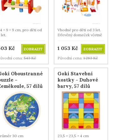
4 × 9 × 9 cm, pro děti od
Vhodné pro děti od 3 let.
 let.
Dřevěný domeček včetně
panenek a zvířátek.
503
Kč
1 053
Kč
ZOBRAZIT
ZOBRAZIT
ůvodní cena:
543
Kč
Původní cena:
1 263
Kč
Goki Oboustranné
Goki Stavební
puzzle –
kostky - Duhové
Zeměkoule, 57 dílů
barvy, 57 dílů
Průměr 30 cm
23,5 × 23,5 × 4 cm