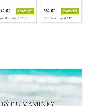
247
Kč
852
Kč
ZOBRAZIT
ZOBRAZIT
ůvodní cena:
287
Kč
Původní cena:
922
Kč
BÝT U MAMINKY …