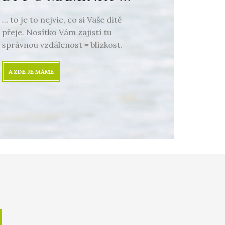
… to je to nejvíc, co si Vaše dítě
přeje. Nosítko Vám zajistí tu
správnou vzdálenost = blízkost.
A ZDE JE MÁME