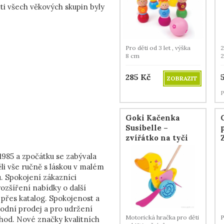
ti všech věkových skupin byly
Pro děti od 3 let , výška
2
8 cm
2
285
Kč
ZOBRAZIT
P
Goki Kačenka
Susibelle –
zvířátko na tyči
1985 a zpočátku se zabývala
li vše ručně s láskou v malém
. Spokojení zákazníci
zšíření nabídky o další
 přes katalog. Spokojenost a
hodní prodej a pro udržení
Motorická hračka pro děti
hod. Nové značky kvalitních