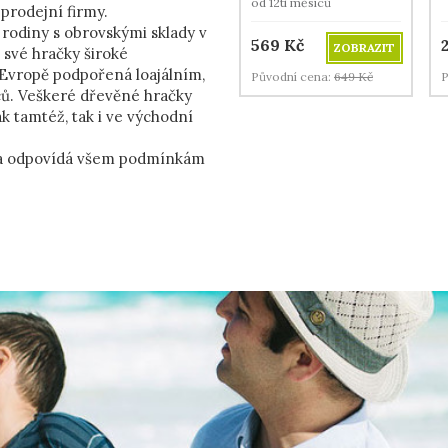
od 12ti měsíců
 prodejní firmy.
í rodiny s obrovskými sklady v
569
Kč
ZOBRAZIT
 své hračky široké
 Evropě podpořená loajálním,
Původní cena:
649
Kč
P
ů. Veškeré dřevěné hračky
ak tamtéž, tak i ve východní
na a odpovídá všem podmínkám