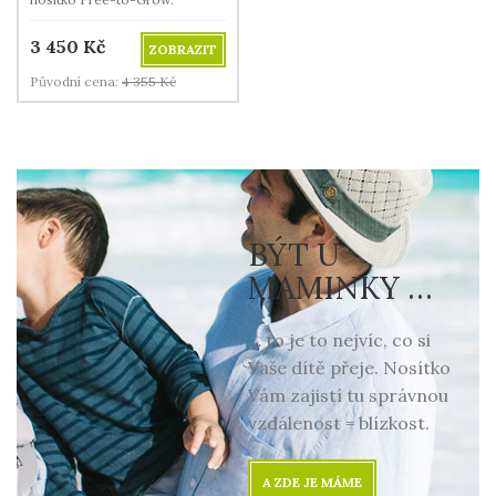
3 450
Kč
ZOBRAZIT
Původní cena:
4 355
Kč
BÝT U
MAMINKY …
… to je to nejvíc, co si
Vaše dítě přeje. Nosítko
Vám zajistí tu správnou
vzdálenost = blízkost.
A ZDE JE MÁME