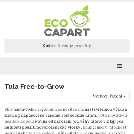
Košík:
Košík je prázdný.
Katego
Tula Free-to-Grow
Výchozí řazení
Plně nastavitelné ergonomické nosítko má
nastavitelnou výšku a
šířku a přizpůsobí se vašemu rostoucímu dítěti.
Toto inovativní
nosítko lze používat
již od narození (od váhy dítěte 3,2 kg) bez
nutnosti použití novorozenecké vložky
„Infant Insert“. Možnost
nošení na břiše a na zádech - váha dítěte je rovnoměrně rozložená